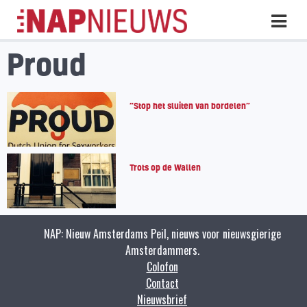
Skip
Hoo
naar
inhoud
Proud
“Stop het sluiten van bordelen”
Trots op de Wallen
NAP: Nieuw Amsterdams Peil, nieuws voor nieuwsgierige
Amsterdammers.
Colofon
Contact
Nieuwsbrief