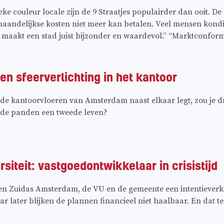
ke couleur locale zijn de 9 Straatjes populairder dan ooit. De 
andelijkse kosten niet meer kan betalen. Veel mensen kondig
maakt een stad juist bijzonder en waardevol.” “Marktconform
n sfeerverlichting in het kantoor
aande kantoorvloeren van Amsterdam naast elkaar legt, zou j
ande panden een tweede leven?
rsiteit: vastgoedontwikkelaar in crisistijd
en Zuidas Amsterdam, de VU en de gemeente een intentieverkl
ar later blijken de plannen financieel niet haalbaar. En dat t