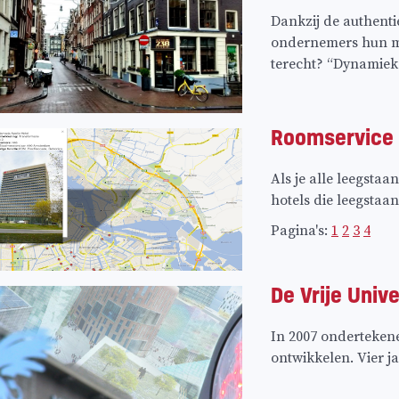
Dankzij de authentie
ondernemers hun ma
terecht? “Dynamiek 
Roomservice e
Als je alle leegst
hotels die leegsta
Pagina's:
1
2
3
4
De Vrije Unive
In 2007 onderteken
ontwikkelen. Vier ja