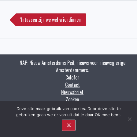
Bericht
navigatie
'Intussen zijn we wel vriendinnen'
NAP: Nieuw Amsterdams Peil, nieuws voor nieuwsgierige
Amsterdammers.
Colofon
Contact
Nieuwsbrief
Zoeken
Deze site maak gebruik van cookies. Door deze site te
Copyright napnieuws.nl 2009 - 2021.
gebruiken gaan we er van uit dat je daar OK mee bent.
OK