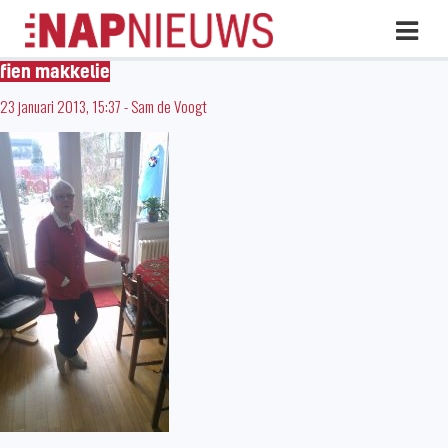
Skip
Hoo
naar
inhoud
fien makkelie
23 januari 2013, 15:37
-
Sam de Voogt