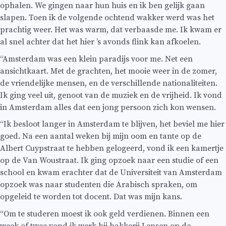
ophalen. We gingen naar hun huis en ik ben gelijk gaan
slapen. Toen ik de volgende ochtend wakker werd was het
prachtig weer. Het was warm, dat verbaasde me. Ik kwam er
al snel achter dat het hier ’s avonds flink kan afkoelen.
“Amsterdam was een klein paradijs voor me. Net een
ansichtkaart. Met de grachten, het mooie weer in de zomer,
de vriendelijke mensen, en de verschillende nationaliteiten.
Ik ging veel uit, genoot van de muziek en de vrijheid. Ik vond
in Amsterdam alles dat een jong persoon zich kon wensen.
“Ik besloot langer in Amsterdam te blijven, het beviel me hier
goed. Na een aantal weken bij mijn oom en tante op de
Albert Cuypstraat te hebben gelogeerd, vond ik een kamertje
op de Van Woustraat. Ik ging opzoek naar een studie of een
school en kwam erachter dat de Universiteit van Amsterdam
opzoek was naar studenten die Arabisch spraken, om
opgeleid te worden tot docent. Dat was mijn kans.
“Om te studeren moest ik ook geld verdienen. Binnen een
week of twee vond ik werk bij bakkerij Lensen op de