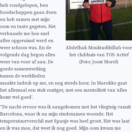
heb rondgelopen, ben
boodschappen gaan doen
en heb samen met mijn
oom en tante gegeten. Het
verbaasde me hoe snel
alles opgeruimd werd en
weer schoon was. En de
Abdelhak Mouktadibillah voor
volgende dag begon alles
het clubhuis van TOS-Actief
weer van voor af aan. De
(Foto: Joost Morel)
goede samenwerking
tussen de werklieden
maakte indruk op me, en nog steeds hoor. In Marokko gaat
het allemaal een stuk rustiger, met een mentaliteit van ‘alles
komt wel goed’.
“De nacht ervoor was ik aangekomen met het vliegtuig vanuit
Barcelona, waar ik na mijn eindexamen woonde. Het
temperatuurverschil met Spanje was heel groot. Het was laat
en ik was moe, dat weet ik nog goed. Mijn oom kwam me