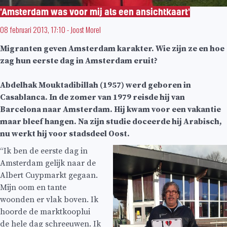
'Amsterdam was voor mij als een ansichtkaart'
08 februari 2013, 17:10
-
Joost Morel
Migranten geven Amsterdam karakter. Wie zijn ze en hoe
zag hun eerste dag in Amsterdam eruit?
Abdelhak Mouktadibillah (1957) werd geboren in
Casablanca. In de zomer van 1979 reisde hij van
Barcelona naar Amsterdam. Hij kwam voor een vakantie
maar bleef hangen. Na zijn studie doceerde hij Arabisch,
nu werkt hij voor stadsdeel Oost.
“Ik ben de eerste dag in
Amsterdam gelijk naar de
Albert Cuypmarkt gegaan.
Mijn oom en tante
woonden er vlak boven. Ik
hoorde de marktkooplui
de hele dag schreeuwen. Ik