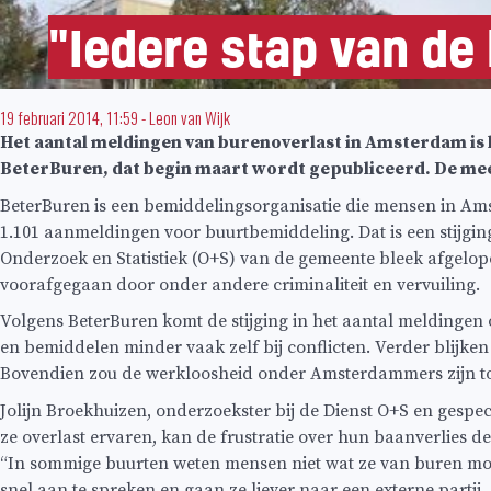
"Iedere stap van de
19 februari 2014, 11:59
-
Leon van Wijk
Het aantal meldingen van burenoverlast in Amsterdam is h
BeterBuren, dat begin maart wordt gepubliceerd. De meest
BeterBuren is een bemiddelingsorganisatie die mensen in Am
1.101 aanmeldingen voor buurtbemiddeling. Dat is een stijgin
Onderzoek en Statistiek (O+S) van de gemeente bleek afgelop
voorafgegaan door onder andere criminaliteit en vervuiling.
Volgens BeterBuren komt de stijging in het aantal meldingen
en bemiddelen minder vaak zelf bij conflicten. Verder blij
Bovendien zou de werkloosheid onder Amsterdammers zijn to
Jolijn Broekhuizen, onderzoekster bij de Dienst O+S en gespeci
ze overlast ervaren, kan de frustratie over hun baanverlies 
“In sommige buurten weten mensen niet wat ze van buren mo
snel aan te spreken en gaan ze liever naar een externe partij,