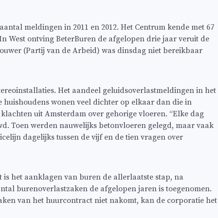
t aantal meldingen in 2011 en 2012. Het Centrum kende met 67
In West ontving BeterBuren de afgelopen drie jaar veruit de
ouwer (Partij van de Arbeid) was dinsdag niet bereikbaar
ereoinstallaties. Het aandeel geluidsoverlastmeldingen in het
se huishoudens wonen veel dichter op elkaar dan die in
klachten uit Amsterdam over gehorige vloeren. “Elke dag
uwd. Toen werden nauwelijks betonvloeren gelegd, maar vaak
lijn dagelijks tussen de vijf en de tien vragen over
t is het aanklagen van buren de allerlaatste stap, na
antal burenoverlastzaken de afgelopen jaren is toegenomen.
aken van het huurcontract niet nakomt, kan de corporatie het