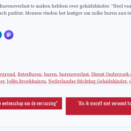
burenoverlast te maken hebben over geluidshinder. “Heel vaa
risch patiënt. Mensen vinden het lastiger om zulke buren aan 
ergrond
,
BeterBuren
,
buren
,
burenoverlast
,
Dienst Onderzoek e
er
,
Jolijn Broekhuizen
,
Nederlandse Stichting Geluidshinder
,
e wetenschap van de verrassing”
"Als ik mezelf niet verwond ha