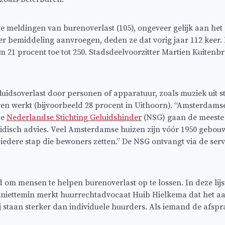
te meldingen van burenoverlast (105), ongeveer gelijk aan he
er bemiddeling aanvroegen, deden ze dat vorig jaar 112 keer. 
21 procent toe tot 250. Stadsdeelvoorzitter Martien Kuitenbr
uidsoverlast door personen of apparatuur, zoals muziek uit st
uren werkt (bijvoorbeeld 28 procent in Uithoorn). “Amsterdam
de
Nederlandse Stichting Geluidshinder
(NSG) gaan de meeste 
ridisch advies. Veel Amsterdamse huizen zijn vóór 1950 gebo
ere stap die bewoners zetten.” De NSG ontvangt via de service
 om mensen te helpen burenoverlast op te lossen. In deze lijs
alniettemin merkt huurrechtadvocaat Huib Hielkema dat het a
 staan sterker dan individuele huurders. Als iemand de afspr