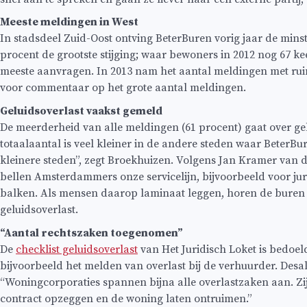
Meeste meldingen in West
In stadsdeel Zuid-Oost ontving BeterBuren vorig jaar de mins
procent de grootste stijging; waar bewoners in 2012 nog 67 ke
meeste aanvragen. In 2013 nam het aantal meldingen met ruim 
voor commentaar op het grote aantal meldingen.
Geluidsoverlast vaakst gemeld
De meerderheid van alle meldingen (61 procent) gaat over gel
totaalaantal is veel kleiner in de andere steden waar BeterB
kleinere steden”, zegt Broekhuizen. Volgens Jan Kramer van 
bellen Amsterdammers onze servicelijn, bijvoorbeeld voor ju
balken. Als mensen daarop laminaat leggen, horen de buren ied
geluidsoverlast.
“Aantal rechtszaken toegenomen”
De
checklist geluidsoverlast
van Het Juridisch Loket is bedoeld
bijvoorbeeld het melden van overlast bij de verhuurder. Des
“Woningcorporaties spannen bijna alle overlastzaken aan. Zij
contract opzeggen en de woning laten ontruimen.”