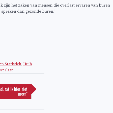
k zijn het zaken van mensen die overlast ervaren van buren
te spreken dan gezonde buren.”
n Statistiek
,
Huib
overlast
d, zat ik hier niet
meer"