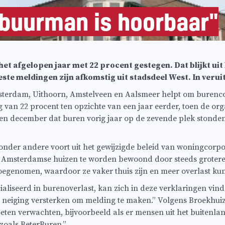
 buurman is hoorbaar"
et afgelopen jaar met 22 procent gestegen. Dat blijkt uit
e meldingen zijn afkomstig uit stadsdeel West. In veruit
sterdam, Uithoorn, Amstelveen en Aalsmeer helpt om burencon
g van 22 procent ten opzichte van een jaar eerder, toen de or
en december dat buren vorig jaar op de zevende plek stonden 
 onder andere voort uit het gewijzigde beleid van woningcorp
ken Amsterdamse huizen te worden bewoond door steeds groter
egenomen, waardoor ze vaker thuis zijn en meer overlast k
aliseerd in burenoverlast, kan zich in deze verklaringen vinde
de neiging versterken om melding te maken.” Volgens Broekhui
eten verwachten, bijvoorbeeld als er mensen uit het buite
 zoals BeterBuren.”