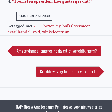
"Toeristen spreiden. Hoe gastvrij is dat?"
AMSTERDAM 2030
Getagged met
2030
,
boven 't y
,
buikslotermeer
,
detailhandel
,
v&d
,
winkelcentrum
Bericht
navigatie
Amsterdamse jongeren honkvast of wereldburgers?
Kraakbeweging krimpt en verandert
NAP: Nieuw Amsterdams Peil, nieuws voor nieuwsgierige