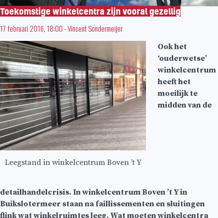
Toekomstige winkelcentra zijn vooral gezellig
17 februari 2016, 18:00
-
Vincent Sondermeijer
Ook het
‘ouderwetse’
winkelcentrum
heeft het
moeilijk te
midden van de
Leegstand in winkelcentrum Boven ’t Y
detailhandelcrisis. In winkelcentrum Boven ’t Y in
Buikslotermeer staan na faillissementen en sluitingen
flink wat winkelruimtes leeg. Wat moeten winkelcentra