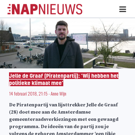
Skip
Hoo
naar
inhoud
Jelle de Graaf (Piratenpartij): ‘Wij hebben het
politieke klimaat mee’
14 februari 2018, 21:15
-
Anne Wijn
De Piratenpartij van lijsttrekker Jelle de Graaf
(28) doet mee aan de Amsterdamse
gemeenteraadsverkiezingen met een gewaagd
programma. De ideeën van de partij zou je
volgens de geboren Amsterdammer ‘een tikje