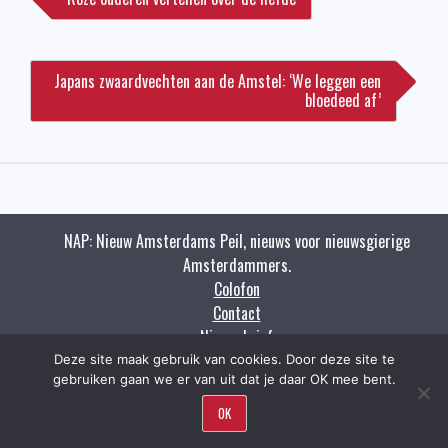
Japans zwaardvechten aan de Amstel: ‘We leggen een
bloedeed af’
NAP: Nieuw Amsterdams Peil, nieuws voor nieuwsgierige
Amsterdammers.
Colofon
Contact
Nieuwsbrief
Zoeken
Deze site maak gebruik van cookies. Door deze site te
gebruiken gaan we er van uit dat je daar OK mee bent.
OK
Copyright napnieuws.nl 2009 - 2021.