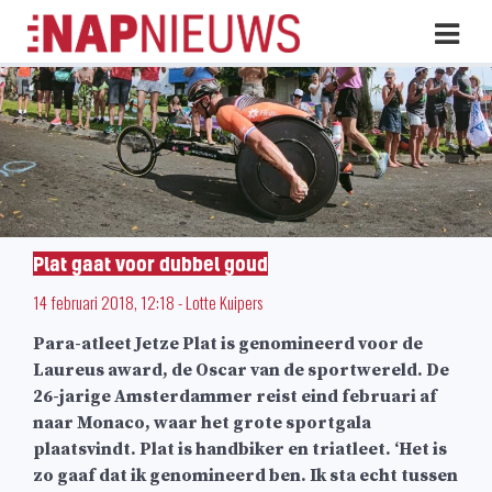
Skip
Hoo
naar
inhoud
Plat gaat voor dubbel goud
14 februari 2018, 12:18
-
Lotte Kuipers
Para-atleet Jetze Plat is genomineerd voor de
Laureus award, de Oscar van de sportwereld. De
26-jarige Amsterdammer reist eind februari af
naar Monaco, waar het grote sportgala
plaatsvindt. Plat is handbiker en triatleet. ‘Het is
zo gaaf dat ik genomineerd ben. Ik sta echt tussen