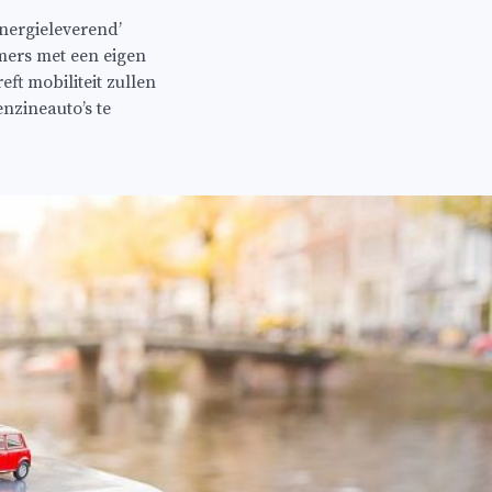
nergieleverend’
mers met een eigen
ft mobiliteit zullen
nzineauto’s te