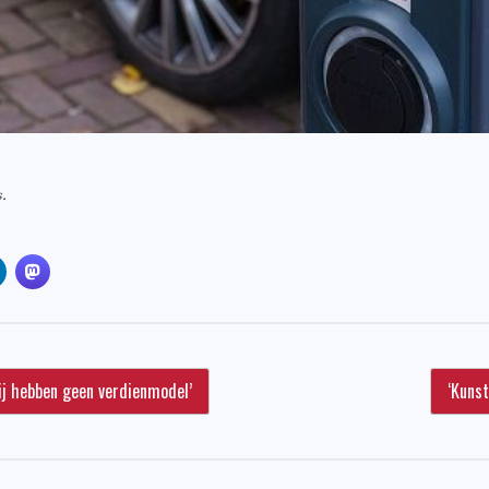
.
ij hebben geen verdienmodel’
‘Kunst