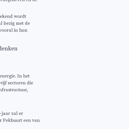
bekend wordt
l bezig met de
 vooral in hun
edenken
energie. In het
ijf sectoren die
frastructuur,
jaar zal er
r Pekbuurt een van