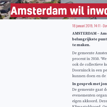
Amsterdam wil inwo
18 januari 2019, 14:11
-
Da
AMSTERDAM – Amste
belangrijkste punt
te maken.
De gemeente Amsterd
procent in 2050. ‘W
ook de collectieve 
Doorninck in een pe
kunnen doen en de r
In gesprek met jo
De gemeente gaat d
evenementen organi
eigen akkoord. Dez
Klimaatakkoord. Ond