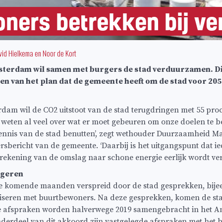
ners betrekken bij v
vid Hielkema
en
Noor de Kort
rdam wil samen met burgers de stad verduurzamen. Dit 
en van het plan dat de gemeente heeft om de stad voor 20
am wil de CO2 uitstoot van de stad terugdringen met 55 proc
e weten al veel over wat er moet gebeuren om onze doelen te 
kennis van de stad benutten’, zegt wethouder Duurzaamheid M
rsbericht van de gemeente. ‘Daarbij is het uitgangspunt dat 
ekening van de omslag naar schone energie eerlijk wordt ver
ngeren
e komende maanden verspreid door de stad gesprekken, bij
seren met buurtbewoners. Na deze gesprekken, komen de st
e afspraken worden halverwege 2019 samengebracht in het 
erdeel van dit akkoord zijn vastgelegde afspraken met het b