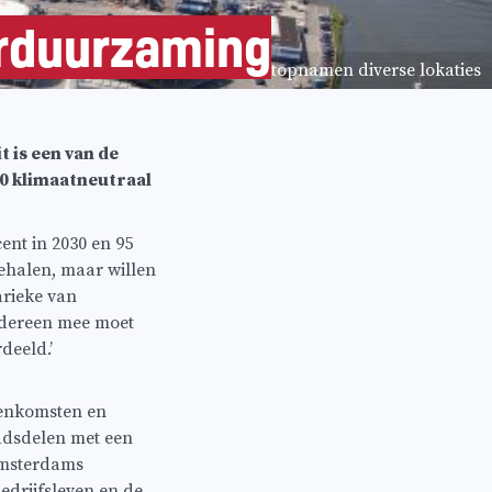
erduurzaming
Haven Amsterdam luchtopnamen diverse lokaties
is een van de
50 klimaatneutraal
ent in 2030 en 95
behalen, maar willen
arieke van
iedereen mee moet
deeld.’
eenkomsten en
adsdelen met een
Amsterdams
edrijfsleven en de