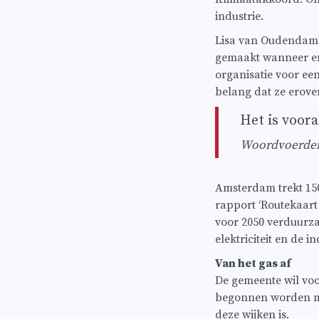
industrie.
Lisa van Oudendamm
gemaakt wanneer en 
organisatie voor een
belang dat ze erove
Het is voor
Woordvoerder
Amsterdam trekt 150
rapport ‘Routekaart
voor 2050 verduurza
elektriciteit en de i
Van het gas af
De gemeente wil voo
begonnen worden me
deze wijken is.