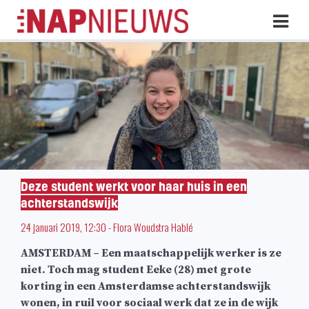
Skip
Hoo
naar
inhoud
Deze student werkt voor haar huis in een
achterstandswijk
24 januari 2019, 12:30
-
Flora Woudstra Hablé
AMSTERDAM – Een maatschappelijk werker is ze
niet. Toch mag student Eeke (28) met grote
korting in een Amsterdamse achterstandswijk
wonen, in ruil voor sociaal werk dat ze in de wijk