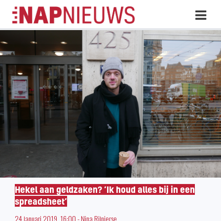
Skip
Hoo
naar
inhoud
Hekel aan geldzaken? ‘Ik houd alles bij in een
spreadsheet’
24 januari 2019, 16:00
-
Nina Rijnierse