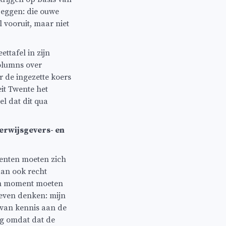
zeggen: die ouwe
l vooruit, maar niet
ttafel in zijn
olumns over
r de ingezette koers
eit Twente het
l dat dit qua
erwijsgevers- en
denten moeten zich
dan ook recht
en moment moeten
even denken: mijn
n van kennis aan de
eg omdat dat de