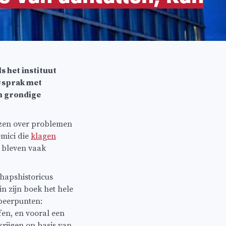
ls het instituut
sprak met
en grondige
lezen over problemen
emici die
klagen
 bleven vaak
schapshistoricus
n zijn boek het hele
speerpunten:
en, en vooral een
krijgen op basis van