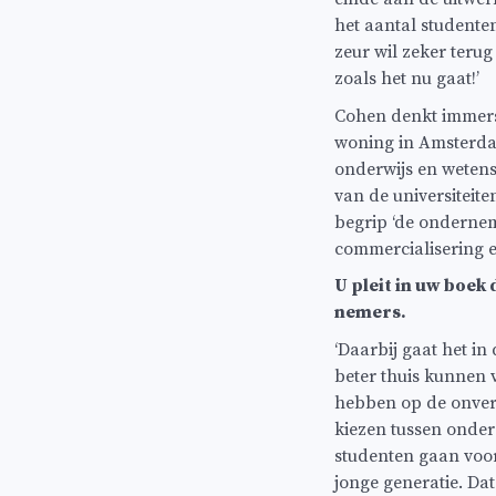
het aantal studente
zeur wil zeker terug 
zoals het nu gaat!’
Cohen denkt immers a
woning in Amsterda
onderwijs en wetens
van de universiteite
begrip ‘de ondernem
commercialisering 
U pleit in uw boe
nemers.
‘Daarbij gaat het i
beter thuis kunnen v
hebben op de onver
kiezen tussen onde
studenten gaan voor!
jonge generatie. Da