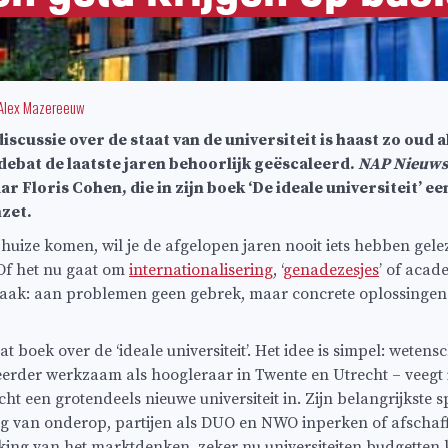
Alex Mazereeuw
iscussie over de staat van de universiteit is haast zo oud a
t debat de laatste jaren behoorlijk geëscaleerd.
NAP Nieuws
 Floris Cohen, die in zijn boek ‘De ideale universiteit’ e
zet.
huize komen, wil je de afgelopen jaren nooit iets hebben ge
 Of het nu gaat om
internationalisering
, ‘
genadezesjes
’ of acad
taak: aan problemen geen gebrek, maar concrete oplossingen
at boek over de ‘ideale universiteit’. Het idee is simpel: weten
 eerder werkzaam als hoogleraar in Twente en Utrecht – veegt i
icht een grotendeels nieuwe universiteit in. Zijn belangrijkste 
g van onderop, partijen als DUO en NWO inperken of afschaff
king van het marktdenken, zeker nu universiteiten budgetten 