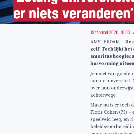
er niets veranderen’
19 februari 2020, 18:00
-
AMSTERDAM –
De d
zelf. Toch lijkt he
emeritus hoogleraar
hervorming uiteen
Je moet van goeden 
aan de universiteit.
over hun onderwijs
achterwege.
Maar nu is er toch d
Floris Cohen (73) –
speelveld leeg, en r
beleidsvoorbereidin
einde aan de uitwer