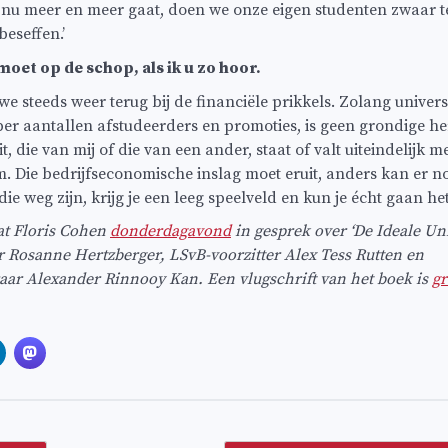
 nu meer en meer gaat, doen we onze eigen studenten zwaar te 
beseffen.’
oet op de schop, als ik u zo hoor.
we steeds weer terug bij de financiële prikkels. Zolang univer
 per aantallen afstudeerders en promoties, is geen grondige h
it, die van mij of die van een ander, staat of valt uiteindelijk 
. Die bedrijfseconomische inslag moet eruit, anders kan er no
e weg zijn, krijg je een leeg speelveld en kun je écht gaan h
at Floris Cohen
donderdagavond
in gesprek over ‘De Ideale Uni
Rosanne Hertzberger, LSvB-voorzitter Alex Tess Rutten en
raar Alexander Rinnooy Kan. Een vlugschrift van het boek is
gr