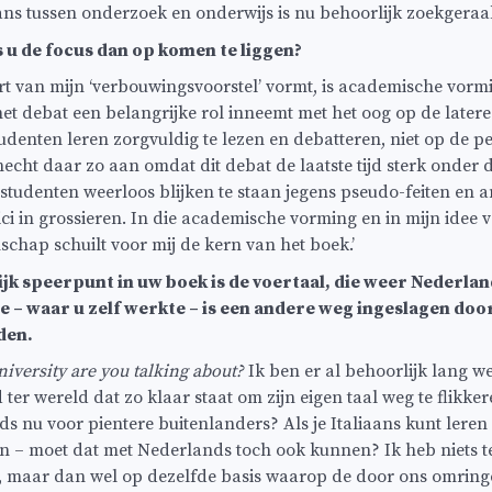
ans tussen onderzoek en onderwijs is nu behoorlijk zoekgeraak
u de focus dan op komen te liggen?
art van mijn ‘verbouwingsvoorstel’ vormt, is academische vormi
het debat een belangrijke rol inneemt met het oog op de later
tudenten leren zorgvuldig te lezen en debatteren, niet op de 
 hecht daar zo aan omdat dit debat de laatste tijd sterk onder d
 studenten weerloos blijken te staan jegens pseudo-feiten en a
i in grossieren. In die academische vorming en in mijn idee va
hap schuilt voor mij de kern van het boek.’
jk speerpunt in uw boek is de voertaal, die weer Nederlan
e – waar u zelf werkte – is een andere weg ingeslagen door
den.
versity are you talking about?
Ik ben er al behoorlijk lang 
d ter wereld dat zo klaar staat om zijn eigen taal weg te flikk
ds nu voor pientere buitenlanders? Als je Italiaans kunt leren
en – moet dat met Nederlands toch ook kunnen? Ik heb niets 
g, maar dan wel op dezelfde basis waarop de door ons omrin