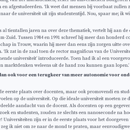
n en afgestudeerden. ‘Ik weet dat mensen bij voorbaat zullen 
naar de universiteit uit zijn studententijd. Nou, spaar me; ik wi
l tientallen jaren na over deze thematiek, vertelt hij aan de ee
m-Zuid. Tussen 1984 en 1991 schreef hij meer dan honderd c
chap in Trouw, waarin hij meer dan eens zijn zorgen uitte ove
n. ‘Ik zat in de zaal toen de rector magnificus van de Universit
ende universiteit’ introduceerde. Toen had ik al een voorgevoe
en marktdenken weleens uit de hand zou kunnen gaan lopen.’
k dan ook voor een terugkeer van meer autonomie voor ond
n de eerste plaats over docenten, maar ook promovendi en stu
oelen op de universiteit. Op die ideale universiteit moeten ze 
deelde aandacht van de docent. Als docenten op een gegev
rzoek en studenten, zouden ze slechts een nanoseconde na ho
 Universiteiten zijn er in de eerste plaats voor het doorgeve
t zeg ik niet om ze naar de mond te praten, maar eenvoudigw