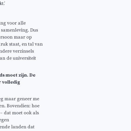
t.’
ng voor alle
e samenleving. Dus
persoon maar op
ruk staat, en tal van
ndere verzinsels
n de universiteit
ds moet zijn. De
 volledig
weg maar geneer me
eren. Bovendien: hoe
 – dat moet ook als
tegen
gende landen dat