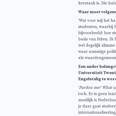
kerntaak is. Die bal
Waar moet volgens 
‘Wat voor mij het h
studenten, waarbij 
bijvoorbeeld: hoe s
basis van feiten. Ik
wel degelijk slimme
waar sommige politic
als waardengemeensc
Een ander belangri
Universiteit Twent
Engelstalig te wor
‘
Pardon me? What uni
toch. Er is geen lan
moeilijk is Nederlan
je daar gaat studer
internationaliserin