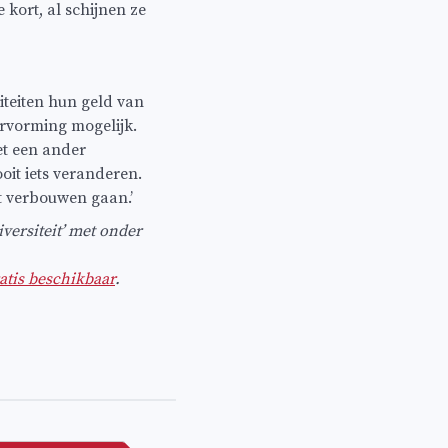
kort, al schijnen ze
siteiten hun geld van
ervorming mogelijk.
met een ander
oit iets veranderen.
et verbouwen gaan.’
versiteit’ met onder
atis beschikbaar
.