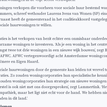
woningen verkopen die voorheen voor sociale huur bestemd war
ammers, schreef wethouder Laurens Ivens van Wonen (SP) ein
aast heeft de gemeenteraad in het coalitieakkoord vastgeleg
ciale huurwoningen te willen.
ies is het verkopen van bezit echter een onmisbaar onderdee
rzame woningen te investeren. ‘Als je een woning in het cent
ngst twee tot drie woningen in een nieuwe wijk bouwen’, zegt B
 AFWC. AFWC vertegenwoordigt acht Amsterdamse woningcorp
Ymere en Eigen Haard.
ciale huurwoningen door de gemeente kan leiden tot wrevel 
ties. Zo zouden woningcorporaties hun specialistische kenn
zouden woningcorporaties hun strategie om nieuwe woningen
rstel is ook niet met ons doorgesproken’, zegt Lammertink. ‘He
mpathiek, maar het ligt niet echt voor de hand. We hebben nie
den in dit land.’
blemen