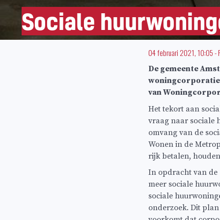
Sociale huurwoninge
04 februari 2021, 10:05
-
De gemeente Amste
woningcorporaties
van Woningcorpora
Het tekort aan soci
vraag naar sociale 
omvang van de social
Wonen in de Metrop
rijk betalen, houde
In opdracht van d
meer sociale huurwo
sociale huurwoninge
onderzoek. Dit plan
voorkomt dat corpor