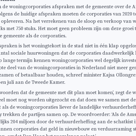
en de woningcorporaties afspraken met de gemeente over de
gens de huidige afspraken moeten de corporaties van 2020 to
 opleveren. Na het verrekenen van de sloop en verkoop van w
jks met 750 stuks. Het moet geen probleem zijn om deze groei t
e gemeente als de corporaties.
praken is het woningtekort in de stad niet in één klap opgelos
ntal sociale huurwoningen dat de corporaties daadwerkelijk
 lange termijn kennen woningcorporaties wel degelijk inves
rote deel van de woningcorporaties in Nederland niet meer g
zamen of betaalbaar houden, schreef minister Kajsa Ollongr
pen juli aan de Tweede Kamer.
or woorden dat de gemeente met dit plan moet komen’, zegt de
eel moet nog worden uitgezocht en dat doen we samen met de c
t als de woningcorporaties liever de landelijke verhuurderhef
y trekken de partijen samen op. De woordvoerder: ‘Als de A
arlijks 204 miljoen door de verhuurderheffing aan de schatkis
kunnen corporaties dat geld in nieuwbouw en verduurzaming s