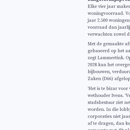
Elke vier jaar mak
woningvoorraad. Vol
jaar 2.500 woningen
voorraad dan jaarli
verwachten zowel d
Met de gemaakte afs
gebaseerd op het aa
zegt Lammertink. Op
2028 kan het overg
bijbouwen, verduur
Zaken (D66) afgelo
‘Het is te bizar vo
wethouder Ivens. ‘V
stadsbestuur ziet ne
worden. In die lobb
corporaties niet ja
af te dragen, dan 