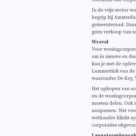
In de vrije sector 
begrip bij Amsterd
gemeenteraad. Daarn
geen verkoop van so
Wrevel
Voor woningcorporat
om in nieuwe en duu
kan je met de opbre
Lammertink van de
waaronder De Key, 
Het opkopen van so
en de woningcorpora
moeten delen. Ook 
aanpassen. ‘Het voo
wethouder klinkt sy
corporaties uitgevon
Langetermijnpro