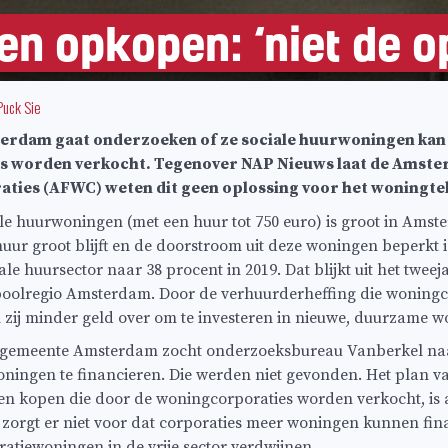
n opkopen: ‘niet de o
Puck Sie
rdam gaat onderzoeken of ze sociale huurwoningen kan
 worden verkocht. Tegenover NAP Nieuws laat de Amste
ties (AFWC) weten dit geen oplossing voor het woningtek
ale huurwoningen (met een huur tot 750 euro) is groot in Amst
huur groot blijft en de doorstroom uit deze woningen beperkt 
e huursector naar 38 procent in 2019. Dat blijkt uit het tweej
oolregio Amsterdam. Door de verhuurderheffing die woningc
n zij minder geld over om te investeren in nieuwe, duurzame 
e gemeente Amsterdam zocht onderzoeksbureau Vanberkel n
ningen te financieren. Die werden niet gevonden. Het plan 
n kopen die door de woningcorporaties worden verkocht, is a
 zorgt er niet voor dat corporaties meer woningen kunnen fi
atiewoningen in de vrije sector verdwijnen.