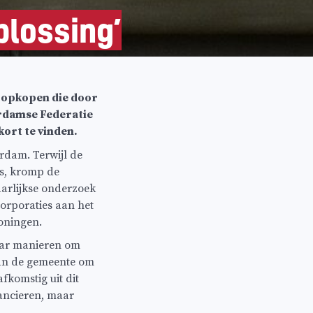
plossing’
 opkopen die door
rdamse Federatie
ort te vinden.
erdam. Terwijl de
is, kromp de
aarlijkse onderzoek
orporaties aan het
woningen.
aar manieren om
van de gemeente om
fkomstig uit dit
nancieren, maar