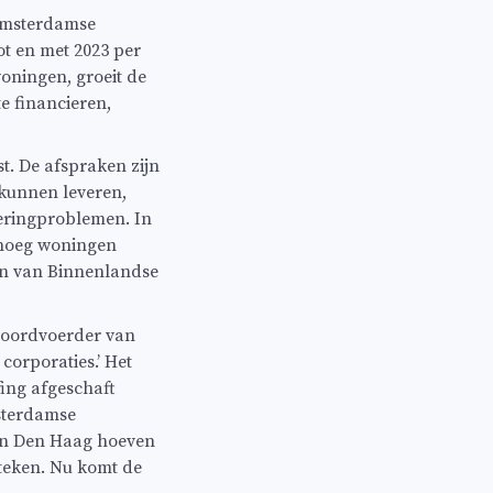
 Amsterdamse
t en met 2023 per
oningen, groeit de
e financieren,
t. De afspraken zijn
 kunnen leveren,
teringproblemen. In
enoeg woningen
en van Binnenlandse
 woordvoerder van
orporaties.’ Het
fing afgeschaft
msterdamse
t in Den Haag hoeven
teken. Nu komt de