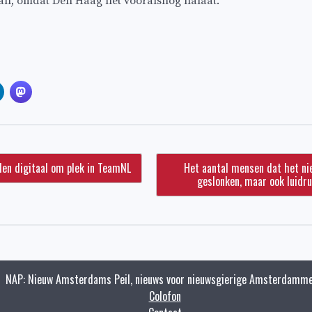
an, omdat Den Haag het vooralsnog nalaat.’
den digitaal om plek in TeamNL
Het aantal mensen dat het ni
geslonken, maar ook luidr
NAP: Nieuw Amsterdams Peil, nieuws voor nieuwsgierige Amsterdamme
Colofon