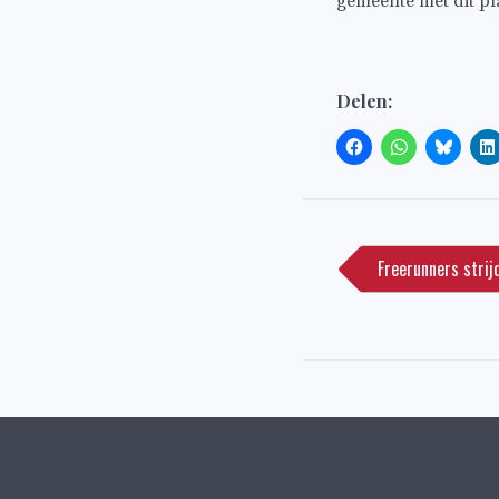
gemeente met dit pl
Delen:
Bericht
navigatie
Freerunners strij