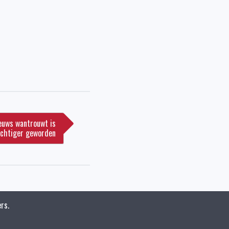
euws wantrouwt is
uchtiger geworden
rs.