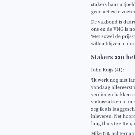
stakers haar uitjoe
geen acties te voere
De vakbond is daare
ons en de VNG is no
‘Met zowel de prijs
willen blijven in dez
Stakers aan he
John Kuijs (41):
‘Ik werk nog niet l
vandaag allereerst
verdienen bakken me
vuilniszakken of in
zeg ik als laaggesc
inleveren. Net hoor
lang thuis te zitten
Mike (28, achternaa