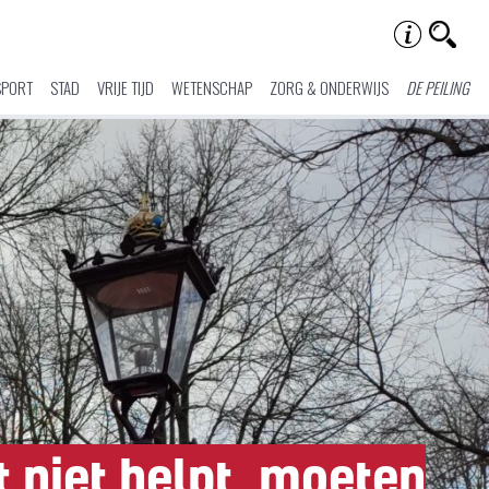
SPORT
STAD
VRIJE TIJD
WETENSCHAP
ZORG & ONDERWIJS
DE PEILING
t niet helpt, moeten