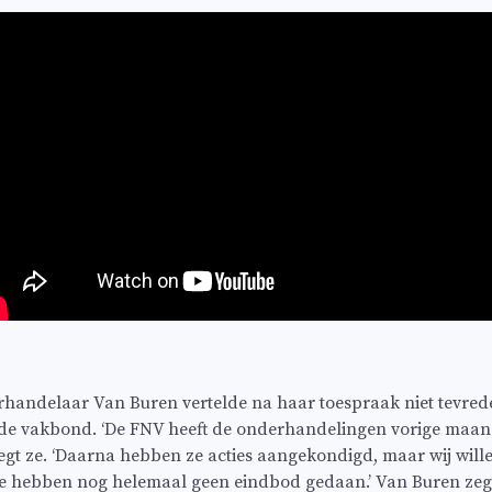
andelaar Van Buren vertelde na haar toespraak niet tevrede
de vakbond. ‘De FNV heeft de onderhandelingen vorige maand
 zegt ze. ‘Daarna hebben ze acties aangekondigd, maar wij will
e hebben nog helemaal geen eindbod gedaan.’ Van Buren zegt 