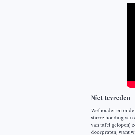
Niet tevreden
Wethouder en onderh
starre houding van 
van tafel gelopen’,
doorpraten, want w