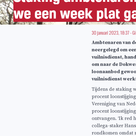
we een week plat g
30 januari 2023, 18:37
-
Gi
Ambtenaren van d
neergelegd om een
vuilnisdienst, ha
om naar de Dokwerke
loonaanbod gewoon
vuilnisdienst werk
Tijdens de staking 
procent loonstijgi
Vereniging van Ned
procent loonstijgin
ontvangen. ‘Ik red h
collega-staker Hans 
rondkomen omdat mij