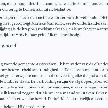
lden, maar hoopt desalniettemin snel weer te kunnen onderha
n om terug te komen aan tafel’, besluit ze.
ntegen niet tevreden met de woorden van de wethouder. ‘Het 
g heel groot’, zegt Marieke Manschot, eerste onderhandelaar
stijging als de krappe arbeidsmarkt zou je als werkgever aantr
e tijd. De VNG is daar geloof ik niet mee bezig.’
t woord
ang voor de gemeente Amsterdam. Ik ben vader van drie kinder
 voor betere arbeidsomstandigheden. De mensen op kantoor b
t geld, terwijl de mensen in de uitvoering elke dag tot aan de
 de blubber staan. De verhoudingen zijn de afgelopen jaren sc
hoolde boerenlul over hun portemonnee, maar die hoge piefen 
de ik iemand zeggen dat die wel een maand wil staken. Ik kan 
, maar ben er wel toe bereid. Dit beleid slaat namelijk als een t
m bekend bij de redactie):