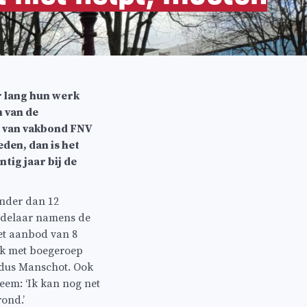
 lang hun werk
 van de
p van vakbond FNV
eden, dan is het
ntig jaar bij de
inder dan 12
ndelaar namens de
et aanbod van 8
aak met boegeroep
aldus Manschot. Ook
leem: ‘Ik kan nog net
ond.’