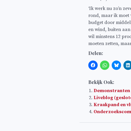
‘Ik werk nu zo’n ze
rond, maar ik moet 
budget door middel v
en wind, buiten aan
wil minstens 12 pro
moeten zetten, maar
Delen:
Bekijk Ook:
Demonstranten 
Liveblog (geslot
Kraakpand en vlu
Onderzoekscommi
Bericht