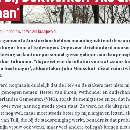
aan’
an Oerlemans
en
Wessel Kraaijeveld
e gemeente Amsterdam hebben maandagochtend drie uur
 hoger loon af te dwingen. Ongeveer driehonderd mensen
ndhaving en kantoorpersoneel gaven gehoor aan de oproe
r te komen. ‘Als je ziet wat de inflatie is en wat ze ons bi
 heel mager’, aldus staker John Manschot
,
die al ruim twi
t.
werd nogmaals duidelijk dat de FNV en de stakers met niets m
ng genoegen nemen. Hester van Buren, wethouder en onderha
erlandse Gemeenten (VNG), sprak de menigte toe en zei dat h
g over twee jaar nog steeds open staat. Ze werd na die uitspr
et nog wel, maar moet steeds beter op mijn uitgaven letten’, 
van Tuil, die bij de stadsreiniging werkt, benadrukt dat prob
n vrouw ook werkt, maar veel andere collega’s komen niet r