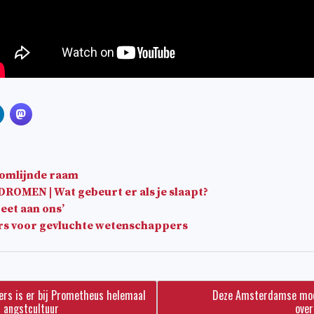
domlijnde raam
MEN | Wat gebeurt er als je slaapt?
eet aan ons’
s voor gevluchte wetenschappers
ers is er bij Prometheus helemaal
Deze Amsterdamse mod
n angstcultuur
ove