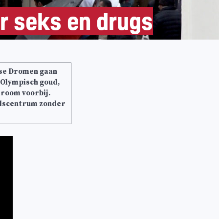
 seks en drugs
se Dromen gaan
 Olympisch goud,
droom voorbij.
tadscentrum zonder