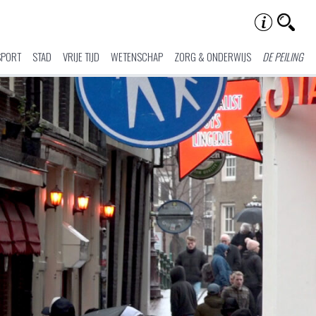
SPORT
STAD
VRIJE TIJD
WETENSCHAP
ZORG & ONDERWIJS
DE PEILING