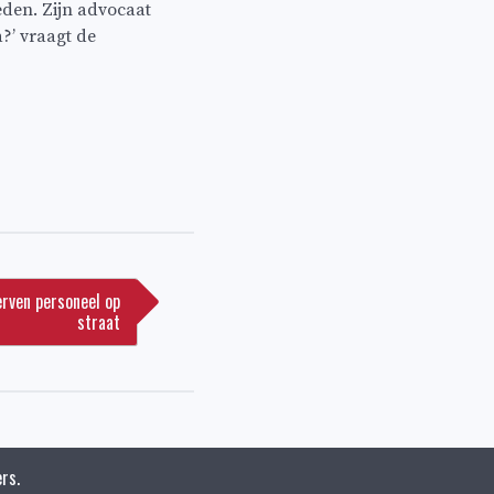
leden. Zijn advocaat
?’ vraagt de
rven personeel op
straat
rs.