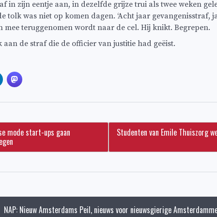
f in zijn eentje aan, in dezelfde grijze trui als twee weken ge
e tolk was niet op komen dagen. ‘Acht jaar gevangenisstraf, ja
n mee teruggenomen wordt naar de cel. Hij knikt. Begrepen.
k aan de straf die de officier van justitie had geëist.
e mode start-ups gaan
Studenten van Emile Thuiszorg we
egen
NAP: Nieuw Amsterdams Peil, nieuws voor nieuwsgierige Amsterdamme