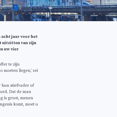
acht jaar voor het
 uitzitten van zijn
en uw vier
fer te zijn
 moeten liegen,’ zei
 hun stiefvader of
duurd. Dat de man
ng is groot, menen
angenis komt, moet u