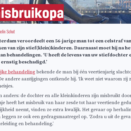
misbruikopa
Jelin Schut
rdam veroordeelt een 56-jarige man tot een celstraf van 
n van zijn stief(klein)kinderen. Daarnaast moet hij na het
n behandelingen. ‘U heeft de levens van uw stiefdochter 
 ernstig beschadigd.’
ijke behandeling
bekende de man bij één veertienjarig slachtof
 andere aantijgingen ontkende hij. ‘Ik weet niet waarom zij zo
eisjes.
n anders: de dochter en alle kleinkinderen zijn misbruikt door
isje heeft het misbruik van haar zesde tot haar veertiende ge
jkheid neemt, vinden ze extra kwalijk. Het gevaar op herhali
 leggen ze ook een gedragsmaatregel op. ‘Zodra u uit de gev
leiding en behandeling.’