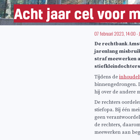
Acht jaar cel voor 
07 februari 2023, 14:00
-
De rechtbank Amste
jarenlang misbruike
straf meewerken aa
stiefkleindochters
Tijdens de
inhoudel
binnengedrongen. De
hij over de andere m
De rechters oordele
stiefopa. Bij één me
geen verantwoordeli
de rechters, daarom
meewerken aan bege