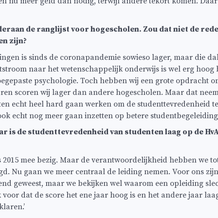
en nu meer geld dan nodig, terwijl andere tekort komen. Daa
’
eraan de ranglijst voor hogescholen. Zou dat niet de rede
n zijn?
jvingen is sinds de coronapandemie sowieso lager, maar die dal
itstroom naar het wetenschappelijk onderwijs is wel erg hoog b
oegepaste psychologie. Toch hebben wij een grote opdracht 
jaren scoren wij lager dan andere hogescholen. Maar dat neemt
en echt heel hard gaan werken om de studenttevredenheid te
ook echt nog meer gaan inzetten op betere studentbegeleiding.
aar is de studenttevredenheid van studenten laag op de H
ds 2015 mee bezig. Maar de verantwoordelijkheid hebben we tot
gd. Nu gaan we meer centraal de leiding nemen. Voor ons zijn
dend geweest, maar we bekijken wel waarom een opleiding sle
voor dat de score het ene jaar hoog is en het andere jaar laa
klaren.’