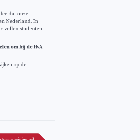
 idee dat onze
nen Nederland. In
r vullen studenten
elen om bij de HvA
kijken op de
ntenvereniging wil