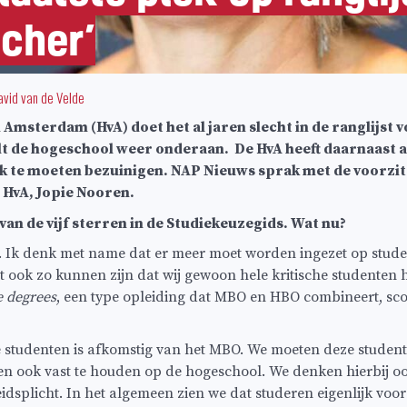
scher’
avid van de Velde
Amsterdam (HvA) doet het al jaren slecht in de ranglijst 
elt de hogeschool weer onderaan. De HvA heeft daarnaast
k te moeten bezuinigen. NAP Nieuws sprak met de voorzit
 HvA, Jopie Nooren.
van de vijf sterren in de Studiekeuzegids. Wat nu?
r. Ik denk met name dat er meer moet worden ingezet op stude
et ook zo kunnen zijn dat wij gewoon hele kritische studenten
e degrees
, een type opleiding dat MBO en HBO combineert, sco
 studenten is afkomstig van het MBO. We moeten deze student
n ook vast te houden op de hogeschool. We denken hierbij oo
dsplicht. In het algemeen zien we dat studeren eigenlijk voor