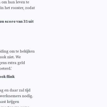
n om hun leven te
n het rooster, zodat
en score van 35 uit
iding om te bekijken
ook niet. We
gens extra geld
eterd.’
ok flink
g en daar zal tijd
 werknemers nodig.
ast krijgen