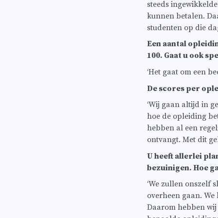
steeds ingewikkelde
kunnen betalen. Daa
studenten op die da
Een aantal opleidi
100. Gaat u ook sp
‘Het gaat om een beo
De scores per ople
‘Wij gaan altijd in
hoe de opleiding be
hebben al een regel
ontvangt. Met dit g
U heeft allerlei p
bezuinigen. Hoe g
‘We zullen onszelf 
overheen gaan. We 
Daarom hebben wij 