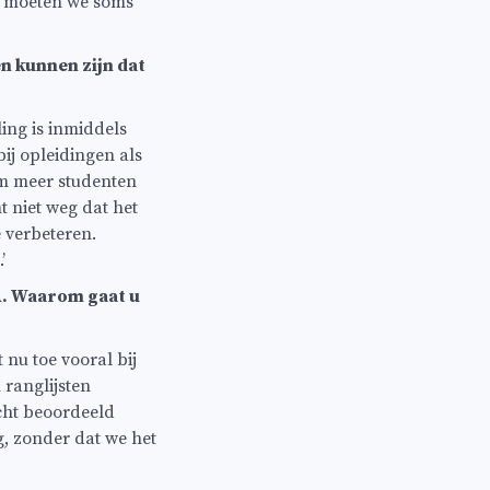
r moeten we soms
n kunnen zijn dat
ing is inmiddels
ij opleidingen als
om meer studenten
 niet weg dat het
 verbeteren.
’
vA. Waarom gaat u
 nu toe vooral bij
 ranglijsten
cht beoordeeld
g, zonder dat we het