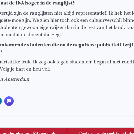
aat de HvA hoger in de ranglijst?
kertijd zijn de ranglijsten niet altijd representatief. Ik heb het
uête-moe zijn. We zien hier toch ook een cultuurverschil bin
tudenten gewoon eigenwijzer dan in de rest van het land. Daa
n, omdat de docent dat zegt.’
ankomende studenten die na de negatieve publiciteit twijf
?
hartstikke leuk. Ik zeg ook tegen studenten: begin al met rond
olg je hart en hou vol.’
an Amsterdam
mst: betalen met Bitcoin in de
Controversiële rechtse stude