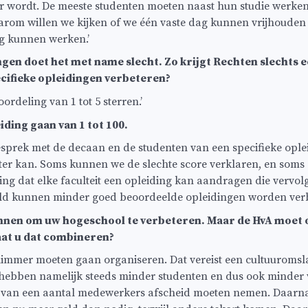
r wordt. De meeste studenten moeten naast hun studie werke
rom willen we kijken of we één vaste dag kunnen vrijhouden i
g kunnen werken.’
ngen doet het met name slecht. Zo krijgt Rechten slechts e
ecifieke opleidingen verbeteren?
ordeling van 1 tot 5 sterren.’
iding gaan van 1 tot 100.
 gesprek met de decaan en de studenten van een specifieke ople
ter kan. Soms kunnen we de slechte score verklaren, en soms 
ing dat elke faculteit een opleiding kan aandragen die vervol
eld kunnen minder goed beoordeelde opleidingen worden verb
lannen om uw hogeschool te verbeteren. Maar de HvA moet o
aat u dat combineren?
slimmer moeten gaan organiseren. Dat vereist een cultuuromsla
hebben namelijk steeds minder studenten en dus ook minder
van een aantal medewerkers afscheid moeten nemen. Daarna