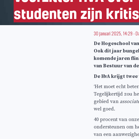
studenten zijn kriti
30 januari 2025, 14:29
-
D
De Hogeschool van 
Ook dit jaar bung
komende jaren flin
van Bestuur van de
De HvA krijgt twee 
‘Het moet echt bete
Tegelijkertijd zou h
gebied van
associat
wel goed.
40 procent van onze
ondersteunen om he
van een aanwezighei