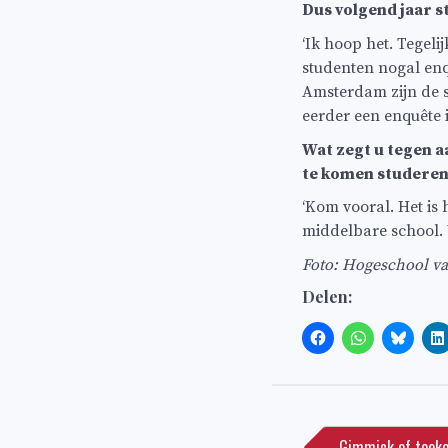
Dus volgend jaar st
‘Ik hoop het. Tegelij
studenten nogal enq
Amsterdam zijn de s
eerder een enquête i
Wat zegt u tegen a
te komen studeren
‘Kom vooral. Het is 
middelbare school. V
Foto: Hogeschool v
Delen:
Bericht
navigatie
Gimmick of toeko