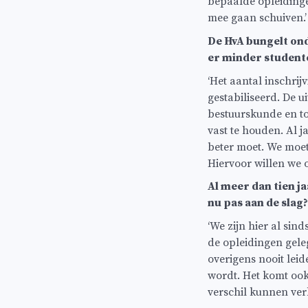
bepaalde opleiding
mee gaan schuiven.
De HvA bungelt ond
er minder studente
‘Het aantal inschri
gestabiliseerd. De u
bestuurskunde en t
vast te houden. Al 
beter moet. We moet
Hiervoor willen we 
Al meer dan tien j
nu pas aan de slag?
‘We zijn hier al sin
de opleidingen gele
overigens nooit lei
wordt. Het komt ook 
verschil kunnen ver