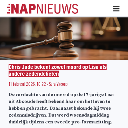
Skip
Hoo
naar
inhoud
Chris Jude bekent zowel moord op Lisa als
andere zedendelicten
11 februari 2026, 18:22
-
Sura Yacoub
De verdachte van de moord op de 17-jarige Lisa
uit Abcoude heeft bekend haar om het leven te
hebben gebracht.
Daarnaast bekende hij twee
zedenmisdrijven. Dat werd woensdagmiddag
duidelijk tijdens een tweede pro-formazitting.