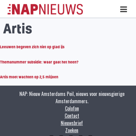
Skip
Hoo
naar
inhoud
Artis
Leeuwen begeven zich niet op glad ijs
Themanummer subsidie: waar gaat het heen?
Artis moet wachten op 2,5 miljoen
NAP: Nieuw Amsterdams Peil, nieuws voor nieuwsgierige
Amsterdammers.
Colofon
Contact
Nieuwsbrief
Zoeken