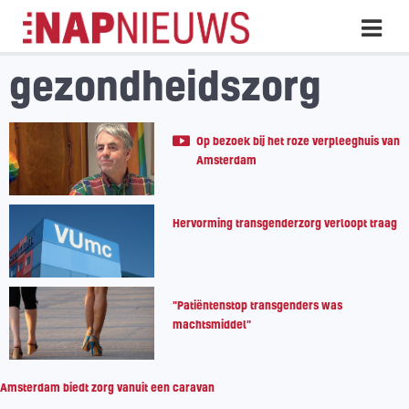
Skip
Hoo
naar
inhoud
gezondheidszorg
Op bezoek bij het roze verpleeghuis van
Amsterdam
Hervorming transgenderzorg verloopt traag
"Patiëntenstop transgenders was
machtsmiddel"
Amsterdam biedt zorg vanuit een caravan