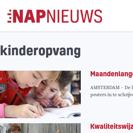
Skip
naar
inhoud
kinderopvang
Maandenlange
AMSTERDAM – De laa
peuters in te schrij
Kwaliteitswi