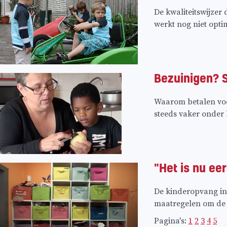
De kwaliteitswijze
werkt nog niet opti
Bezuinigen? 
Waarom betalen voo
steeds vaker onder b
"Het is nu ee
De kinderopvang in 
maatregelen om de f
Pagina's:
1
2
3
4
5