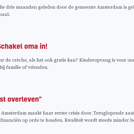
r die drie maanden geleden door de gemeente Amsterdam is ge
maal.
Schakel oma in!
r de crèche, als het ook gratis kan? Kinderopvang is voor o
ij familie of vrienden.
rst overleven"
Amsterdam maakt haar eerste crisis door. Teruglopende aanta
inanciën op orde te houden. Kwaliteit wordt steeds minder be