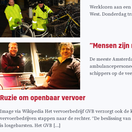
Werklozen aan een b
West. Donderdag tra
“Mensen zijn 
De meeste Amsterdam
ambulancepersoneel
schippers op de ve
Ruzie om openbaar vervoer
Image via Wikipedia Het vervoerbedrijf GVB verzorgt ook de
vervoerbedrijven stappen naar de rechter. “De beslissing van
is losgebarsten. Het GVB […]