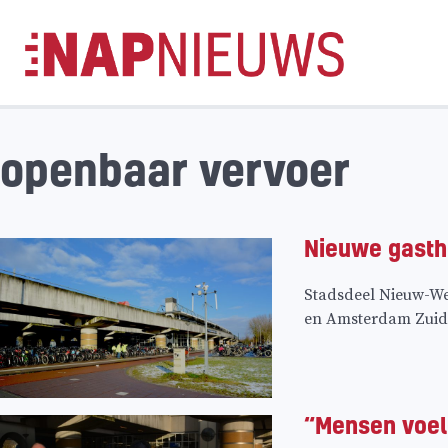
Skip
naar
inhoud
openbaar vervoer
Nieuwe gasth
Stadsdeel Nieuw-Wes
en Amsterdam Zuid
“Mensen voele