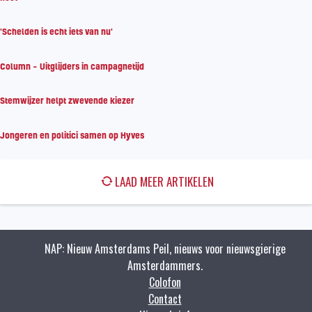
'Schelden is echt iets van nu'
Column – Uitglijders in campagnetijd
Stemwijzer helpt zwevende kiezer
Jongeren en politici samen op Hyves
LAAD MEER ARTIKELEN
NAP: Nieuw Amsterdams Peil, nieuws voor nieuwsgierige
Amsterdammers.
Colofon
Contact