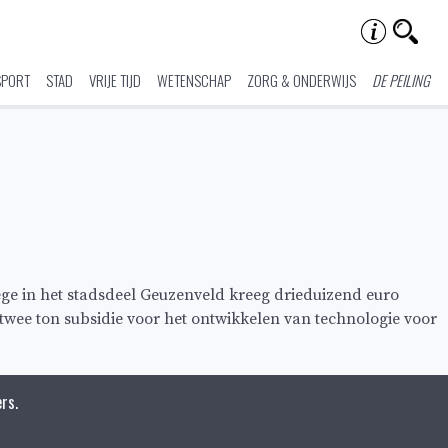
SPORT
STAD
VRIJE TIJD
WETENSCHAP
ZORG & ONDERWIJS
DE PEILING
ge in het stadsdeel Geuzenveld kreeg drieduizend euro
t twee ton subsidie voor het ontwikkelen van technologie voor
rs.