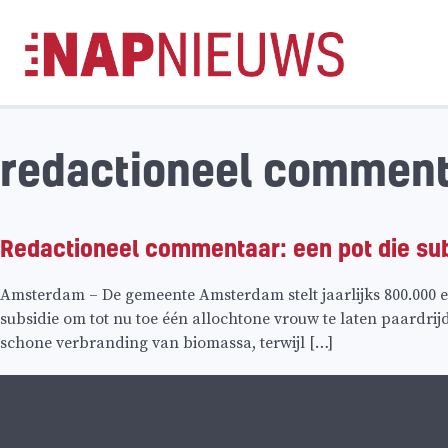
Skip
naar
inhoud
redactioneel commen
Redactioneel commentaar: een pot die sub
Amsterdam – De gemeente Amsterdam stelt jaarlijks 800.000 e
subsidie om tot nu toe één allochtone vrouw te laten paardrij
schone verbranding van biomassa, terwijl […]