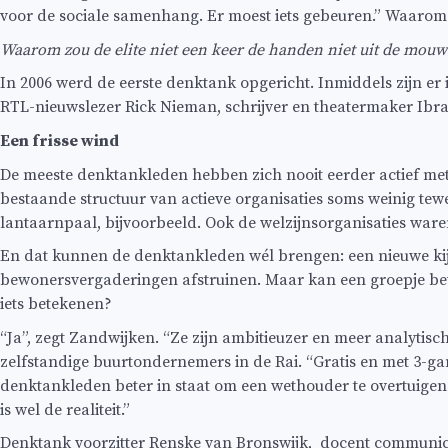
voor de sociale samenhang. Er moest iets gebeuren.” Waarom 
Waarom zou de elite niet een keer de handen niet uit de mou
In 2006 werd de eerste denktank opgericht. Inmiddels zijn er 
RTL-nieuwslezer Rick Nieman, schrijver en theatermaker Ibr
Een frisse wind
De meeste denktankleden hebben zich nooit eerder actief met 
bestaande structuur van actieve organisaties soms weinig tew
lantaarnpaal, bijvoorbeeld. Ook de welzijnsorganisaties waren
En dat kunnen de denktankleden wél brengen: een nieuwe kijk
bewonersvergaderingen afstruinen. Maar kan een groepje bew
iets betekenen?
“Ja”, zegt Zandwijken. “Ze zijn ambitieuzer en meer analyti
zelfstandige buurtondernemers in de Rai. “Gratis en met 3-g
denktankleden beter in staat om een wethouder te overtuigen.
is wel de realiteit.”
Denktank voorzitter Renske van Bronswijk, docent communicat