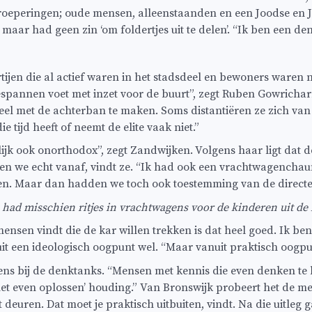
groeperingen; oude mensen, alleenstaanden en een Joodse en 
maar had geen zin ‘om foldertjes uit te delen’. “Ik ben een denk
Partijen die al actief waren in het stadsdeel en bewoners waren
espannen voet met inzet voor de buurt”, zegt Ruben Gowricharn
l met de achterban te maken. Soms distantiëren ze zich van d
ie tijd heeft of neemt de elite vaak niet.”
ijk ook onorthodox”, zegt Zandwijken.
Volgens haar ligt dat d
ten we echt vanaf, vindt ze. “Ik had ook een vrachtwagenchau
en. Maar dan hadden we toch ook toestemming van de direct
ad misschien ritjes in vrachtwagens voor de kinderen uit de
mensen vindt die de kar willen trekken is dat heel goed. Ik be
uit een ideologisch oogpunt wel. “Maar vanuit praktisch oogpun
s bij de denktanks. “Mensen met kennis die even denken te be
het even oplossen’ houding.” Van Bronswijk probeert het de me
 deuren. Dat moet je praktisch uitbuiten, vindt. Na die uitleg 