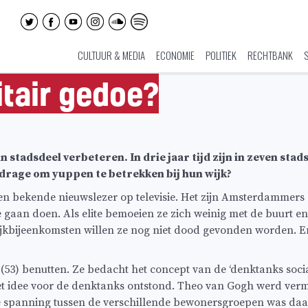
CULTUUR & MEDIA
ECONOMIE
POLITIEK
RECHTBANK
itair gedoe?
tadsdeel verbeteren. In drie jaar tijd zijn in zeven stad
ijdrage om yuppen te betrekken bij hun wijk?
 een bekende nieuwslezer op televisie. Het zijn Amsterdammers
te gaan doen. Als elite bemoeien ze zich weinig met de buurt 
wijkbijeenkomsten willen ze nog niet dood gevonden worden. E
) benutten. Ze bedacht het concept van de ‘denktanks sociale
 het idee voor de denktanks ontstond. Theo van Gogh werd ver
spanning tussen de verschillende bewonersgroepen was daarn