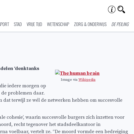
SPORT
STAD
VRIJE TIJD
WETENSCHAP
ZORG & ONDERWIJS
DE PEILING
sdelen ‘denktanks
Image via
Wikipedia
 die iedere morgen op
en de problemen daar.
n dat terwijl ze wél de netwerken hebben om succesvolle
 cohesie’, waarin succesvolle burgers zich inzetten voor
moord, recht tegenover het stadsdeelkantoor in
a voelbaar, vertelt ze. “De moord vormde een bedreiging