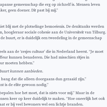
Japanse gemeenschap die erg op zichzelf is. Mensen leven
er, geen doener. Dit past bij mij.”
 niet blij met de plotselinge bemoeienis. De denktanks werden
, hoogleraar sociale cohesie aan de Universiteit van Tilburg.
e buurt, er is duidelijk een tweedeling in de gemeenschap
eels aan de ‘zesjes cultuur’ die in Nederland heerst. “Je moet
ffeur kunnen benaderen. Die had misschien ritjes in
eur moeten hebben.”
 buurt kunnen aanbieden.
n bang dat die alleen doorgaans dun gezaaid zijn.”
t is de elite gewoon nodig.”
palen hoe het moet, dat is niets voor mij.” Maar in de
nsen keer op keer duidelijk te maken. “Hoe oneerlijk het ook
gaat er bij veel bewoners wel een lichtje branden.