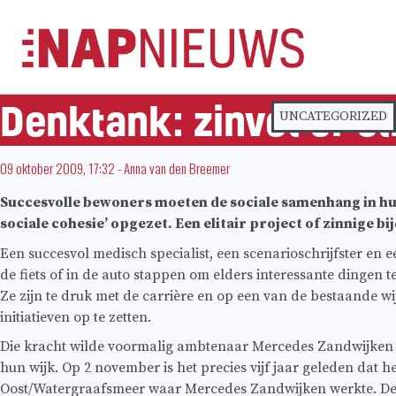
Skip
naar
inhoud
Denktank: zinvol of el
UNCATEGORIZED
09 oktober 2009, 17:32
-
Anna van den Breemer
Succesvolle bewoners moeten de sociale samenhang in hun s
sociale cohesie’ opgezet. Een elitair project of zinnige b
Een succesvol medisch specialist, een scenarioschrijfster en
de fiets of in de auto stappen om elders interessante dingen 
Ze zijn te druk met de carrière en op een van de bestaande 
initiatieven op te zetten.
Die kracht wilde voormalig ambtenaar Mercedes Zandwijken (53
hun wijk. Op 2 november is het precies vijf jaar geleden dat
Oost/Watergraafsmeer waar Mercedes Zandwijken werkte. De 