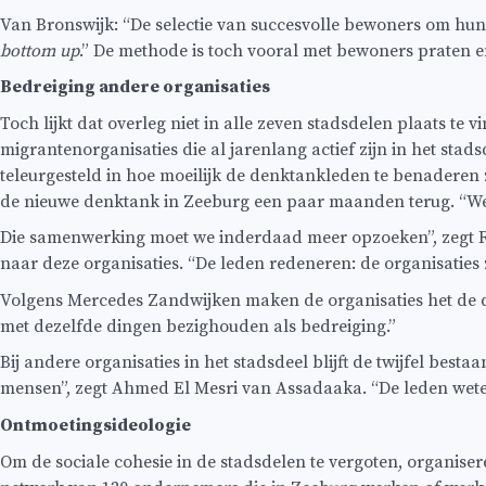
Van Bronswijk: “De selectie van succesvolle bewoners om h
bottom up
.” De methode is toch vooral met bewoners praten 
Bedreiging andere organisaties
Toch lijkt dat overleg niet in alle zeven stadsdelen plaats t
migrantenorganisaties die al jarenlang actief zijn in het stad
teleurgesteld in hoe moeilijk de denktankleden te benaderen zi
de nieuwe denktank in Zeeburg een paar maanden terug. “We 
Die samenwerking moet we inderdaad meer opzoeken”, zegt Re
naar deze organisaties. “De leden redeneren: de organisaties z
Volgens Mercedes Zandwijken maken de organisaties het de den
met dezelfde dingen bezighouden als bedreiging.”
Bij andere organisaties in het stadsdeel blijft de twijfel be
mensen”, zegt Ahmed El Mesri van Assadaaka. “De leden weten n
Ontmoetingsideologie
Om de sociale cohesie in de stadsdelen te vergoten, organise