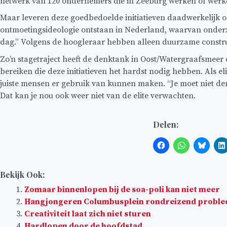
netwerk van 120 ondernemers die in Zeeburg werken of werk
Maar leveren deze goedbedoelde initiatieven daadwerkelijk oo
ontmoetingsideologie ontstaan in Nederland, waarvan onderzo
dag.” Volgens de hoogleraar hebben alleen duurzame construct
Zo’n stagetraject heeft de denktank in Oost/Watergraafsmeer
bereiken die deze initiatieven het hardst nodig hebben. Als eli
juiste mensen er gebruik van kunnen maken. “Je moet niet den
Dat kan je nou ook weer niet van de elite verwachten.
Delen:
Bekijk Ook:
Zomaar binnenlopen bij de soa-poli kan niet meer
Hangjongeren Columbusplein rondreizend probl
Creativiteit laat zich niet sturen
Hardlopen door de hoofdstad