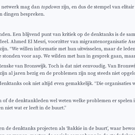
un netwerk mag dan
topdown
zijn, en dus de stempel van elitai
en dingen bespreken.
e vinden. Een blijvend punt van kritiek op de denktanks is de 
sdeel. Ahmed El Mesri, voorzitter van migrantenorganisatie Assa
jn. “We willen informatie met hun uitwisselen, maar de leden zi
stonden voor aap. We wilden met hun in gesprek gaan, maar 
nske van Bronswijk. Toch is dat niet eenvoudig. Van Bronsw
ijn al jaren bezig en de problemen zijn nog steeds niet opgelo
ktanks ook niet altijd even gemakkelijk. “Die organisaties w
staan of de denktankleden wel weten welke problemen er spelen 
iet wat er leeft in de buurt.”
ren de denktanks projecten als ‘Bakkie in de buurt’, waar be