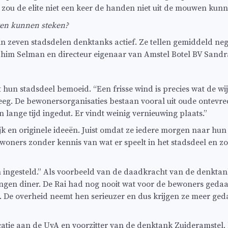
zou de elite niet een keer de handen niet uit de mouwen kun
wen kunnen steken?
in zeven stadsdelen denktanks actief. Ze tellen gemiddeld nege
ahim Selman en directeur eigenaar van Amstel Botel BV Sandr
hun stadsdeel bemoeid. “Een frisse wind is precies wat de wi
eeg. De bewonersorganisaties bestaan vooral uit oude ontevred
 lange tijd ingedut. Er vindt weinig vernieuwing plaats.”
 en originele ideeën. Juist omdat ze iedere morgen naar hun
oners zonder kennis van wat er speelt in het stadsdeel en z
sch ingesteld.” Als voorbeeld van de daadkracht van de denk
angen diner. De Rai had nog nooit wat voor de bewoners geda
 De overheid neemt hen serieuzer en dus krijgen ze meer gedaa
ie aan de UvA en voorzitter van de denktank Zuideramstel, be