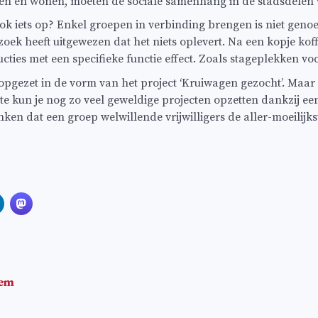
en en wonen, moeten de sociale samenhang in de stadsdelen 
k iets op? Enkel groepen in verbinding brengen is niet genoe
ek heeft uitgewezen dat het niets oplevert. Na een kopje kof
ies met een specifieke functie effect. Zoals stageplekken vo
 opgezet in de vorm van het project ‘Kruiwagen gezocht’. Maa
te kun je nog zo veel geweldige projecten opzetten dankzij een 
ken dat een groep welwillende vrijwilligers de aller-moeilij
eem