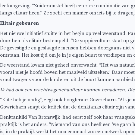
leefomgeving. “Zuideramstel heeft een rare combinatie van 
langs elkaar heen.” Ze zocht een manier om iets bij te dragen, 
Elitair gebeuren
Het nieuwe initiatief stuitte in het begin op veel weerstand. 
door hen als elitair bestempeld. “De yuppiecultuur staat op g
De gevestigde en geslaagde mensen hebben doorgaans niet vee
ontstaan. Het kost tijd om je in je eigen buurt te verdiepen en d
De weerstand kwam niet geheel onverwacht. “Het was natuurl
vooral niet je hoofd boven het maaiveld uitsteken.” Daar moe
vrachtwagens voor de kinderen uit de buurt kunnen aanbied
Ik had ook een vrachtwagenchauffeur kunnen benaderen. Die h
“Elite heb je nodig”, zegt ook hoogleraar Gowricharn. “Als je 
Gowricharn snapt de kritiek dat de denktanks elitair zijn van
Denktanklid Van Bronswijk had eerst zelf ook haar vraagteken
praktijk is het anders. “Niemand van ons heeft een ‘we gaan 
is, in de praktijk werkt het nou eenmaal zo: een netwerk opent