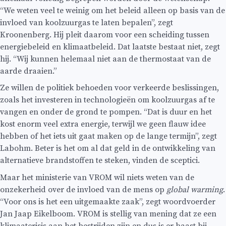
“We weten veel te weinig om het beleid alleen op basis van de
invloed van koolzuurgas te laten bepalen”, zegt
Kroonenberg. Hij pleit daarom voor een scheiding tussen
energiebeleid en klimaatbeleid. Dat laatste bestaat niet, zegt
hij. “Wij kunnen helemaal niet aan de thermostaat van de
aarde draaien.”
Ze willen de politiek behoeden voor verkeerde beslissingen,
zoals het investeren in technologieën om koolzuurgas af te
vangen en onder de grond te pompen. “Dat is duur en het
kost enorm veel extra energie, terwijl we geen flauw idee
hebben of het iets uit gaat maken op de lange termijn”, zegt
Labohm. Beter is het om al dat geld in de ontwikkeling van
alternatieve brandstoffen te steken, vinden de sceptici.
Maar het ministerie van VROM wil niets weten van de
onzekerheid over de invloed van de mens op
global warming
.
“Voor ons is het een uitgemaakte zaak”, zegt woordvoerder
Jan Jaap Eikelboom. VROM is stellig van mening dat ze een
klimaatcrisis aan het bestrijden zijn en dus is er haast bij