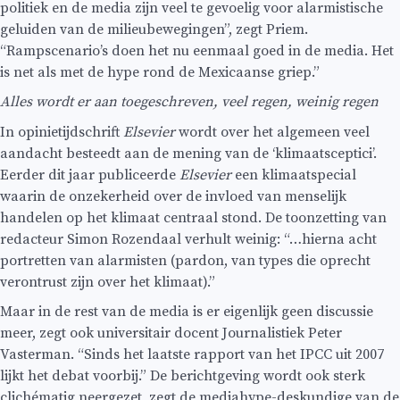
politiek en de media zijn veel te gevoelig voor alarmistische
geluiden van de milieubewegingen”, zegt Priem.
“Rampscenario’s doen het nu eenmaal goed in de media. Het
is net als met de hype rond de Mexicaanse griep.”
Alles wordt er aan toegeschreven, veel regen, weinig regen
In opinietijdschrift
Elsevier
wordt over het algemeen veel
aandacht besteedt aan de mening van de ‘klimaatsceptici’.
Eerder dit jaar publiceerde
Elsevier
een klimaatspecial
waarin de onzekerheid over de invloed van menselijk
handelen op het klimaat centraal stond. De toonzetting van
redacteur Simon Rozendaal verhult weinig: “…hierna acht
portretten van alarmisten (pardon, van types die oprecht
verontrust zijn over het klimaat).”
Maar in de rest van de media is er eigenlijk geen discussie
meer, zegt ook universitair docent Journalistiek Peter
Vasterman. “Sinds het laatste rapport van het IPCC uit 2007
lijkt het debat voorbij.” De berichtgeving wordt ook sterk
clichématig neergezet, zegt de mediahype-deskundige van de