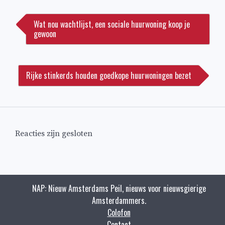
Bericht
navigatie
Wat nou wachtlijst, een sociale huurwoning koop je
gewoon
Rijke stinkerds houden goedkope huurwoningen bezet
Reacties zijn gesloten
NAP: Nieuw Amsterdams Peil, nieuws voor nieuwsgierige
Amsterdammers.
Colofon
Contact