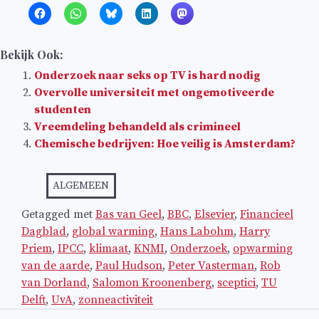
Bekijk Ook:
Onderzoek naar seks op TV is hard nodig
Overvolle universiteit met ongemotiveerde
studenten
Vreemdeling behandeld als crimineel
Chemische bedrijven: Hoe veilig is Amsterdam?
ALGEMEEN
Getagged met
Bas van Geel
,
BBC
,
Elsevier
,
Financieel
Dagblad
,
global warming
,
Hans Labohm
,
Harry
Priem
,
IPCC
,
klimaat
,
KNMI
,
Onderzoek
,
opwarming
van de aarde
,
Paul Hudson
,
Peter Vasterman
,
Rob
van Dorland
,
Salomon Kroonenberg
,
sceptici
,
TU
Delft
,
UvA
,
zonneactiviteit