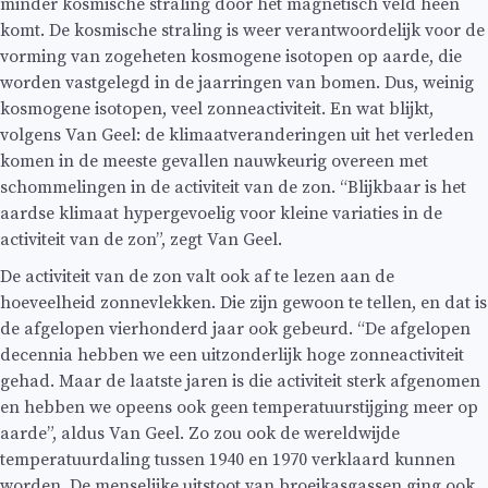
minder kosmische straling door het magnetisch veld heen
komt. De kosmische straling is weer verantwoordelijk voor de
vorming van zogeheten kosmogene isotopen op aarde, die
worden vastgelegd in de jaarringen van bomen. Dus, weinig
kosmogene isotopen, veel zonneactiviteit. En wat blijkt,
volgens Van Geel: de klimaatveranderingen uit het verleden
komen in de meeste gevallen nauwkeurig overeen met
schommelingen in de activiteit van de zon. “Blijkbaar is het
aardse klimaat hypergevoelig voor kleine variaties in de
activiteit van de zon”, zegt Van Geel.
De activiteit van de zon valt ook af te lezen aan de
hoeveelheid zonnevlekken. Die zijn gewoon te tellen, en dat is
de afgelopen vierhonderd jaar ook gebeurd. “De afgelopen
decennia hebben we een uitzonderlijk hoge zonneactiviteit
gehad. Maar de laatste jaren is die activiteit sterk afgenomen
en hebben we opeens ook geen temperatuurstijging meer op
aarde”, aldus Van Geel. Zo zou ook de wereldwijde
temperatuurdaling tussen 1940 en 1970 verklaard kunnen
worden. De menselijke uitstoot van broeikasgassen ging ook