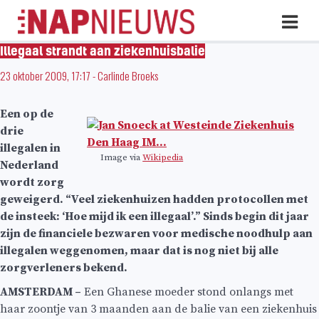
Skip
Hoo
naar
inhoud
Illegaal strandt aan ziekenhuisbalie
23 oktober 2009, 17:17
-
Carlinde Broeks
Een op de
drie
illegalen in
Image via
Wikipedia
Nederland
wordt zorg
geweigerd. “Veel ziekenhuizen hadden protocollen met
de insteek: ‘Hoe mijd ik een illegaal’.” Sinds begin dit jaar
zijn de financiele bezwaren voor medische noodhulp aan
illegalen weggenomen, maar dat is nog niet bij alle
zorgverleners bekend.
AMSTERDAM –
Een Ghanese moeder stond onlangs met
haar zoontje van 3 maanden aan de balie van een ziekenhuis