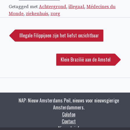
Getagged met
Achtergrond
,
illegaal
,
Médecines du
Monde
,
ziekenhuis
,
zorg
Bericht
navigatie
Illegale Filippijnen zijn het liefst onzichtbaar
Klein Brazilië aan de Amstel
NAP: Nieuw Amsterdams Peil, nieuws voor nieuwsgierige
Amsterdammers.
Colofon
Contact
Nieuwsbrief