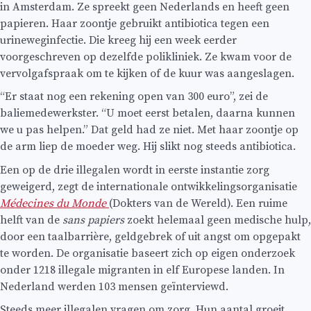
in Amsterdam. Ze spreekt geen Nederlands en heeft geen
papieren. Haar zoontje gebruikt antibiotica tegen een
urineweginfectie. Die kreeg hij een week eerder
voorgeschreven op dezelfde polikliniek. Ze kwam voor de
vervolgafspraak om te kijken of de kuur was aangeslagen.
“Er staat nog een rekening open van 300 euro”, zei de
baliemedewerkster. “U moet eerst betalen, daarna kunnen
we u pas helpen.” Dat geld had ze niet. Met haar zoontje op
de arm liep de moeder weg. Hij slikt nog steeds antibiotica.
Een op de drie illegalen wordt in eerste instantie zorg
geweigerd, zegt de internationale ontwikkelingsorganisatie
Médecines
du Monde
(Dokters van de Wereld). Een ruime
helft van de
sans papiers
zoekt helemaal geen medische hulp,
door een taalbarrière, geldgebrek of uit angst om opgepakt
te worden. De organisatie baseert zich op eigen onderzoek
onder 1218 illegale migranten in elf Europese landen. In
Nederland werden 103 mensen geïnterviewd.
Steeds meer illegalen vragen om zorg. Hun aantal groeit