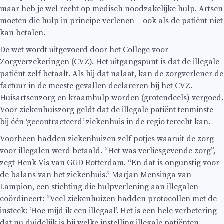
maar heb je wel recht op medisch noodzakelijke hulp. Artsen
moeten die hulp in principe verlenen – ook als de patiënt niet
kan betalen.
De wet wordt uitgevoerd door het College voor
Zorgverzekeringen (CVZ). Het uitgangspunt is dat de illegale
patiënt zelf betaalt. Als hij dat nalaat, kan de zorgverlener de
factuur in de meeste gevallen declareren bij het CVZ.
Huisartsenzorg en kraamhulp worden (grotendeels) vergoed.
Voor ziekenhuiszorg geldt dat de illegale patiënt tenminste
bij één ‘gecontracteerd‘ ziekenhuis in de regio terecht kan.
Voorheen hadden ziekenhuizen zelf potjes waaruit de zorg
voor illegalen werd betaald. “Het was verliesgevende zorg”,
zegt Henk Vis van GGD Rotterdam. “En dat is ongunstig voor
de balans van het ziekenhuis.” Marjan Mensinga van
Lampion, een stichting die hulpverlening aan illegalen
coördineert: “Veel ziekenhuizen hadden protocollen met de
insteek: ‘Hoe mijd ik een illegaal’. Het is een hele verbetering
dat nu duidelijk is bij welke instelling illegale patiënten