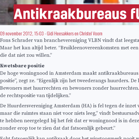
Antikraakbureaus fl
09 november 2012, 15:03
-
Gidi Heesakkers
en
Christel Voorn
Fons Schrader van branchevereniging VLBN vindt dat leegst
Maar het kan altijd beter. “Bruikleenovereenkomsten met een
die dat niet zou willen.”
Kwetsbare positie
De hoge woningnood in Amsterdam maakt antikraakbureaus ma
positie”, zegt ze. “Eigenlijk zijn het tweederangs huurders. 
Bewoners met huurrechten en bewoners zonder huurrechten. Ti
de rechtspositie van tijdelijken.”
De Huurdersvereniging Amsterdam (HA) is fel tegen de inzet 
maar die ruimtes staan niet voor niets leeg,” vindt bestuur
te hebben neergelegd bij het feit dat er woningnood is in de
zonder erop toe te zien dat dat fatsoenlijk gebeurt.”
Echt fatsoenlijk kan antikraak door het winstoogmerk nooit wo