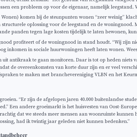
s lossen een probleem op voor de eigenaar, namelijk leegstan
Wonen) komen bij de steunpunten wonen “zeer weinig” klacht
en structurele oplossing voor de leegstand en de woningnood
de panden tegen lage kosten tijdelijk te laten bewonen, kunn
gnood profiteert of de woningnood in stand houdt. “Wij zijn 
g inkomen in sociale huurwoningen heeft laten wonen. Wees bl
it antikraak te gaan monitoren. Daar is tot op heden niets v
dat de overeenkomsten van korte duur zijn en er veel verschil
d afspraken te maken met branchevereniging VLBN en het Keur
n groeien. “Er zijn de afgelopen jaren 40.000 buitenlandse s
tgoed.” Een andere groeimarkt is het huisvesten van Oost-Euro
et prachtig dat we steeds meer mensen aan woonruimte kunnen hel
ssing, had ik twintig jaar geleden niet kunnen bedenken.”
standbeheer