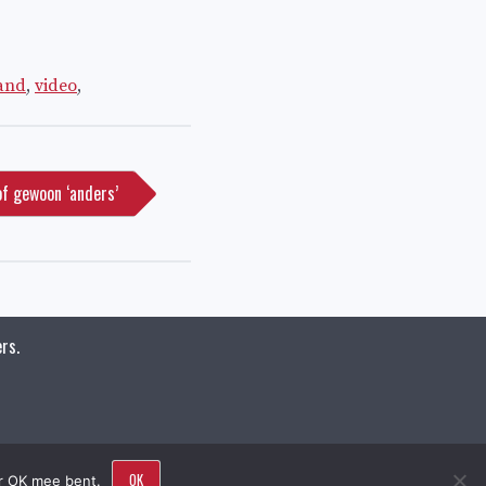
tand
,
video
,
 of gewoon ‘anders’
rs.
OK
ar OK mee bent.