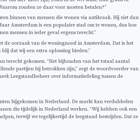
d. Waarom zouden ze daar voor moeten betalen?”
en binnen van mensen die wonen via antikraak. Hij ziet dan
. Maar Amsterdam is een populaire stad om te wonen, dus hoe
en mensen in ieder geval ergens terecht.”
niet de oorzaak van de woningnood in Amsterdam. Dat is het
ij dat wij een extra oplossing bieden.”
an terecht gekomen. “Het bijhouden van het totaal aantal
lende partijen bij betrokken zijn,” zegt de woordvoerder van
merk Leegstandbeheer over informatiedeling tussen de
tudenten bijgekomen in Nederland. De markt kan verdubbelen
peanen die tijdelijk in Nederland werken. “Wij hebben ook een
pen, terwijl we tegelijkertijd de leegstand bestrijden. Dat ze