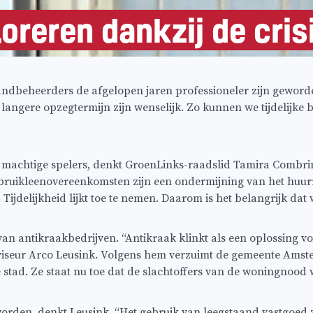
oreren dankzij de cris
andbeheerders de afgelopen jaren professioneler zijn gewor
 langere opzegtermijn zijn wenselijk. Zo kunnen we tijdelijk
chtige spelers, denkt GroenLinks-raadslid Tamira Combrink
De bruikleenovereenkomsten zijn een ondermijning van het huur
jdelijkheid lijkt toe te nemen. Daarom is het belangrijk dat
van antikraakbedrijven. “Antikraak klinkt als een oplossing 
sadviseur Arco Leusink. Volgens hem verzuimt de gemeente Ams
ze stad. Ze staat nu toe dat de slachtoffers van de woningnoo
rden, denkt Leusink. “Het gebruik van leegstaand vastgoed zou 