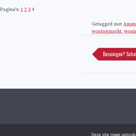
Pagina's:
1
2
3
4
Getagged met
Amst
woningmarkt
,
woni
Bericht
navigatie
Bezuinigen? Scha
Deze site maak gebruik