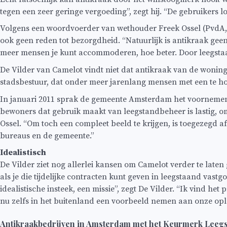
tegen een zeer geringe vergoeding”, zegt hij. “De gebruiker
Volgens een woordvoerder van wethouder Freek Ossel (PvdA, 
ook geen reden tot bezorgdheid. “Natuurlijk is antikraak ge
meer mensen je kunt accommoderen, hoe beter. Door leegstaan
De Vilder van Camelot vindt niet dat antikraak van de wonin
stadsbestuur, dat onder meer jarenlang mensen met een te hoo
In januari 2011 sprak de gemeente Amsterdam het voornemen u
bewoners dat gebruik maakt van leegstandbeheer is lastig, om
Ossel. “Om toch een compleet beeld te krijgen, is toegezeg
bureaus en de gemeente.”
Idealistisch
De Vilder ziet nog allerlei kansen om Camelot verder te late
als je die tijdelijke contracten kunt geven in leegstaand vas
idealistische insteek, een missie”, zegt De Vilder. “Ik vind h
nu zelfs in het buitenland een voorbeeld nemen aan onze oplo
Antikraakbedrijven in Amsterdam met het Keurmerk Leeg