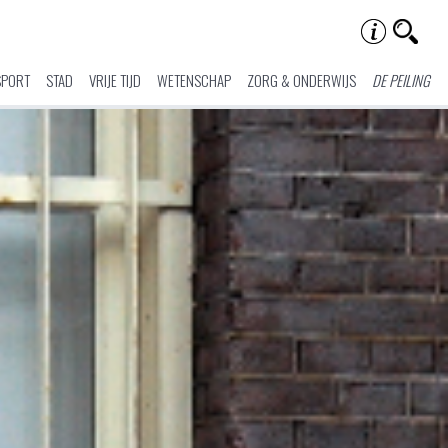
SPORT
STAD
VRIJE TIJD
WETENSCHAP
ZORG & ONDERWIJS
DE PEILING