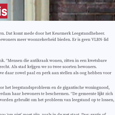
is
den. Dat komt mede door het Keurmerk Leegstandheheer.
e bewoners meer woonzekerheid bieden. Er is geen VLBN-lid
. “Mensen die antikraak wonen, zitten in een kwetsbare
recht. Als stad krijgen we zo twee soorten bewoners.
 we daar zowel paal en perk aan stellen als oog hebben voor
voor het leegstandsprobleem en de gigantische woningnood,
terdam haar bewoners te beschermen. “De gemeente lijkt zich
d worden gebruikt om het probleem van leegstand op te lossen,
‘om niet’ moet zijn, zoals in de wet staat. Dus: gratis of