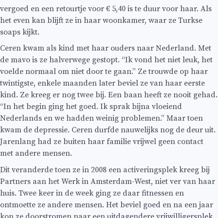
vergoed en een retourtje voor € 5,40 is te duur voor haar. Als
het even kan blijft ze in haar woonkamer, waar ze Turkse
soaps kijkt.
Ceren kwam als kind met haar ouders naar Nederland. Met
de mavo is ze halverwege gestopt. “Ik vond het niet leuk, het
voelde normaal om niet door te gaan.” Ze trouwde op haar
twintigste, enkele maanden later beviel ze van haar eerste
kind. Ze kreeg er nog twee bij. Een baan heeft ze nooit gehad.
“In het begin ging het goed. Ik sprak bijna vloeiend
Nederlands en we hadden weinig problemen.” Maar toen
kwam de depressie. Ceren durfde nauwelijks nog de deur uit.
Jarenlang had ze buiten haar familie vrijwel geen contact
met andere mensen.
Dit veranderde toen ze in 2008 een activeringsplek kreeg bij
Partners aan het Werk in Amsterdam-West, niet ver van haar
huis. Twee keer in de week ging ze daar fitnessen en
ontmoette ze andere mensen. Het beviel goed en na een jaar
kon ze doorstromen naar een uitdagendere vrijwilligersplek.