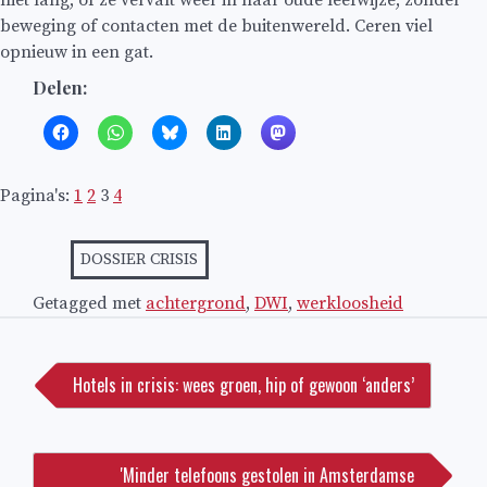
beweging of contacten met de buitenwereld. Ceren viel
opnieuw in een gat.
Delen:
Pagina's:
1
2
3
4
DOSSIER CRISIS
Getagged met
achtergrond
,
DWI
,
werkloosheid
Bericht
navigatie
Hotels in crisis: wees groen, hip of gewoon ‘anders’
'Minder telefoons gestolen in Amsterdamse