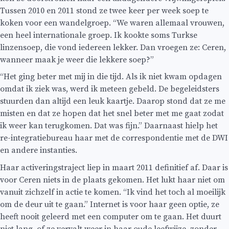
Tussen 2010 en 2011 stond ze twee keer per week soep te
koken voor een wandelgroep. “We waren allemaal vrouwen,
een heel internationale groep. Ik kookte soms Turkse
linzensoep, die vond iedereen lekker. Dan vroegen ze: Ceren,
wanneer maak je weer die lekkere soep?”
“Het ging beter met mij in die tijd. Als ik niet kwam opdagen
omdat ik ziek was, werd ik meteen gebeld. De begeleidsters
stuurden dan altijd een leuk kaartje. Daarop stond dat ze me
misten en dat ze hopen dat het snel beter met me gaat zodat
ik weer kan terugkomen. Dat was fijn.” Daarnaast hielp het
re-integratiebureau haar met de correspondentie met de DWI
en andere instanties.
Haar activeringstraject liep in maart 2011 definitief af. Daar is
voor Ceren niets in de plaats gekomen. Het lukt haar niet om
vanuit zichzelf in actie te komen. “Ik vind het toch al moeilijk
om de deur uit te gaan.” Internet is voor haar geen optie, ze
heeft nooit geleerd met een computer om te gaan. Het duurt
niet lang, of ze vervalt weer in haar oude leefwijze, zonder