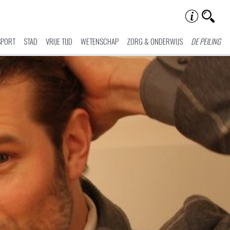
SPORT
STAD
VRIJE TIJD
WETENSCHAP
ZORG & ONDERWIJS
DE PEILING