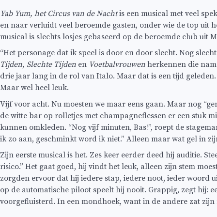
Yab Yum, het Circus van de Nacht
is een musical met veel sp
en naar verluidt veel beroemde gasten, onder wie de top uit h
musical is slechts losjes gebaseerd op de beroemde club uit
“Het personage dat ik speel is door en door slecht. Nog slecht
Tijden, Slechte Tijden
en
Voetbalvrouwen
herkennen die namen
drie jaar lang in de rol van Italo. Maar dat is een tijd gelede
Maar wel heel leuk.
Vijf voor acht. Nu moesten we maar eens gaan. Maar nog “geno
de witte bar op rolletjes met champagneflessen er een stuk mi
kunnen omkleden. “Nog vijf minuten, Bas!”, roept de stagemanage
ik zo aan, geschminkt word ik niet.” Alleen maar wat gel in zij
Zijn eerste musical is het. Zes keer eerder deed hij auditie. St
risico.” Het gaat goed, hij vindt het leuk, alleen zijn stem 
zorgden ervoor dat hij iedere stap, iedere noot, ieder woord u
op de automatische piloot speelt hij nooit. Grappig, zegt hij: e
voorgefluisterd. In een mondhoek, want in de andere zat zijn