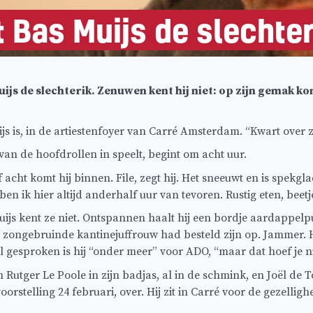
 Bas Muijs de slechte
ijs de slechterik. Zenuwen kent hij niet: op zijn gemak ko
s is, in de artiestenfoyer van Carré Amsterdam. “Kwart over ze
van de hoofdrollen in speelt, begint om acht uur.
 acht komt hij binnen. File, zegt hij. Het sneeuwt en is spekgla
n ik hier altijd anderhalf uur van tevoren. Rustig eten, beetje
s kent ze niet. Ontspannen haalt hij een bordje aardappelpuree
ongebruinde kantinejuffrouw had besteld zijn op. Jammer. Hij 
al gesproken is hij “onder meer” voor ADO, “maar dat hoef je ni
n Rutger Le Poole in zijn badjas, al in de schmink, en Joël d
orstelling 24 februari, over. Hij zit in Carré voor de gezellighe