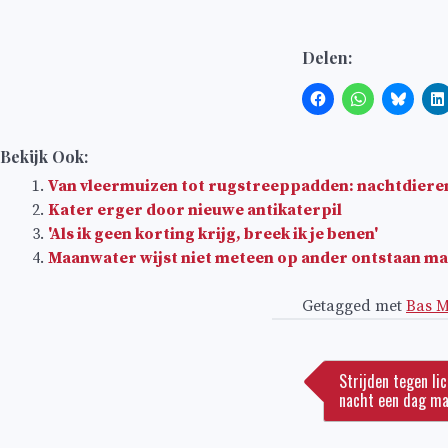
Delen:
Bekijk Ook:
Van vleermuizen tot rugstreeppadden: nachtdier
Kater erger door nieuwe antikaterpil
'Als ik geen korting krijg, breek ik je benen'
Maanwater wijst niet meteen op ander ontstaan m
Getagged met
Bas M
Bericht
navigatie
Strijden tegen li
nacht een dag ma