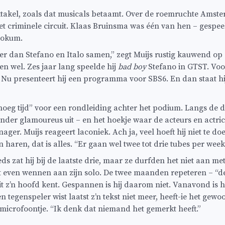
ektakel, zoals dat musicals betaamt. Over de roemruchte Ams
et criminele circuit. Klaas Bruinsma was één van hen – gespeel
 Mokum.
er dan Stefano en Italo samen,” zegt Muijs rustig kauwend op z
 wel. Zes jaar lang speelde hij
bad boy
Stefano in GTST. Vo
n. Nu presenteert hij een programma voor SBS6. En dan staat hij
eg tijd” voor een rondleiding achter het podium. Langs de de
nder glamoureus uit – en het hoekje waar de acteurs en actrice
r. Muijs reageert laconiek. Ach ja, veel hoeft hij niet te doen
n haren, dat is alles. “Er gaan wel twee tot drie tubes per wee
eeds zat hij bij de laatste drie, maar ze durfden het niet aan m
moest even wennen aan zijn solo. De twee maanden repeteren – “
it z’n hoofd kent. Gespannen is hij daarom niet. Vanavond is h
en tegenspeler wist laatst z’n tekst niet meer, heeft-ie het gewo
 microfoontje. “Ik denk dat niemand het gemerkt heeft.”