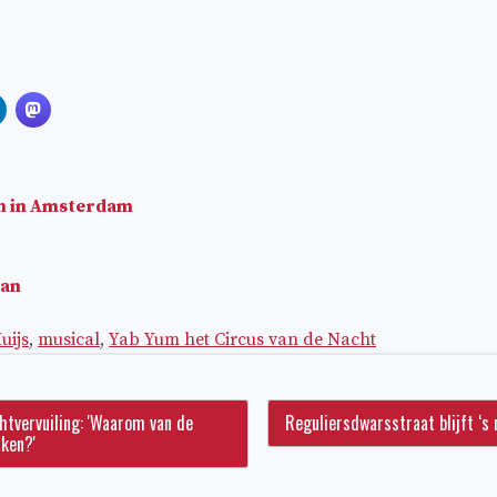
en in Amsterdam
aan
uijs
,
musical
,
Yab Yum het Circus van de Nacht
chtvervuiling: 'Waarom van de
Reguliersdwarsstraat blijft ‘s
ken?'