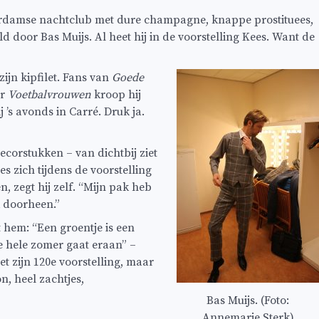
terdamse nachtclub met dure champagne, knappe prostituees,
d door Bas Muijs. Al heet hij in de voorstelling Kees. Want de
ijn kipfilet. Fans van
Goede
or
Voetbalvrouwen
kroop hij
 ’s avonds in Carré. Druk ja.
corstukken – van dichtbij ziet
s zich tijdens de voorstelling
, zegt hij zelf. “Mijn pak heb
k doorheen.”
et hem: “Een groentje is een
de hele zomer gaat eraan” –
et zijn 120e voorstelling, maar
on, heel zachtjes,
Bas Muijs. (Foto:
Annemarie Sterk)