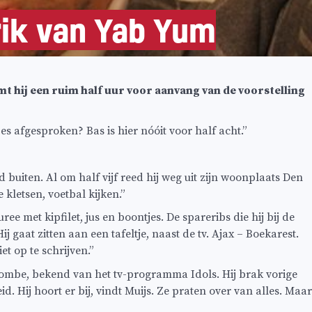
rik van Yab Yum
mt hij een ruim half uur voor aanvang van de voorstelling
s afgesproken? Bas is hier nóóit voor half acht.”
d buiten. Al om half vijf reed hij weg uit zijn woonplaats Den
 kletsen, voetbal kijken.”
 met kipfilet, jus en boontjes. De spareribs die hij bij de
gaat zitten aan een tafeltje, naast de tv. Ajax – Boekarest.
et op te schrijven.”
e Tombe, bekend van het tv-programma Idols. Hij brak vorige
id. Hij hoort er bij, vindt Muijs. Ze praten over van alles. Maar