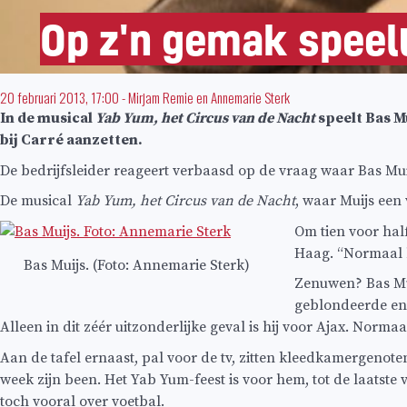
Op z'n gemak speelt
20 februari 2013, 17:00
-
Mirjam Remie
en
Annemarie Sterk
In de musical
Yab Yum, het Circus van de Nacht
speelt Bas Mu
bij Carré aanzetten.
De bedrijfsleider reageert verbaasd op de vraag waar Bas Muij
De musical
Yab Yum, het Circus van de Nacht
, waar Muijs een 
Om tien voor half
Haag. “Normaal be
Bas Muijs. (Foto: Annemarie Sterk)
Zenuwen? Bas Muij
geblondeerde en z
Alleen in dit zéér uitzonderlijke geval is hij voor Ajax. Norma
Aan de tafel ernaast, pal voor de tv, zitten kleedkamergenote
week zijn been. Het Yab Yum-feest is voor hem, tot de laatste vo
toch vooral over voetbal.