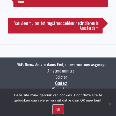
Yum
Van vleermuizen tot rugstreeppadden: nachtdieren in
Amsterdam
NAP: Nieuw Amsterdams Peil, nieuws voor nieuwsgierige
Amsterdammers.
Colofon
Contact
Nieuwsbrief
Zoeken
Deze site maak gebruik van cookies. Door deze site te
gebruiken gaan we er van uit dat je daar OK mee bent.
OK
Copyright napnieuws.nl 2009 - 2021.