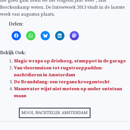
het goed gaat doen we het volgend jaar weer”, laat
Berckenkamp weten. De Intreeweek 2013 vindt in de laatste
week van augustus plaats.
Delen:
Bekijk Ook:
Magic wraps op driehoog, stamppot in de garage
Van vleermuizen tot rugstreeppadden:
nachtdieren in Amsterdam
De Brandslang: een vergane kroegentocht
Maanwater wijst niet meteen op ander ontstaan
maan
MOOI
,
NACHTELIJK AMSTERDAM
Bericht