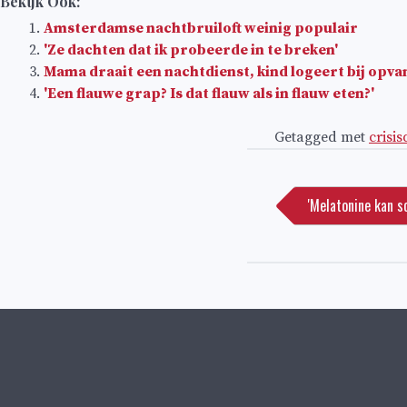
Bekijk Ook:
Amsterdamse nachtbruiloft weinig populair
'Ze dachten dat ik probeerde in te breken'
Mama draait een nachtdienst, kind logeert bij opva
'Een flauwe grap? Is dat flauw als in flauw eten?'
Getagged met
crisis
Bericht
navigatie
'Melatonine kan sc