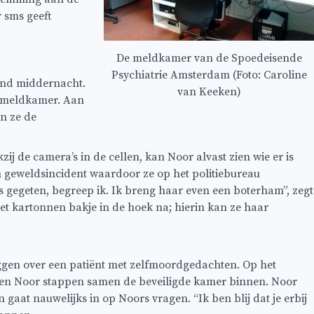
 sms geeft
De meldkamer van de Spoedeisende
Psychiatrie Amsterdam (Foto: Caroline
rond middernacht.
van Keeken)
te meldkamer. Aan
n ze de
j de camera’s in de cellen, kan Noor alvast zien wie er is
 geweldsincident waardoor ze op het politiebureau
 gegeten, begreep ik. Ik breng haar even een boterham”, zegt
et kartonnen bakje in de hoek na; hierin kan ze haar
ggen over een patiënt met zelfmoordgedachten. Op het
s en Noor stappen samen de beveiligde kamer binnen. Noor
gaat nauwelijks in op Noors vragen. “Ik ben blij dat je erbij