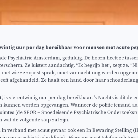
ntwintig uur per dag bereikbaar voor mensen met acute ps
nde Psychiatrie Amsterdam, geduldig. De hoorn heeft ze tussen
rscherm. Ze luistert aandachtig. “Ik begrijp het”, zegt ze. “N
 met wie ze zojuist sprak, moet vannacht nog worden opgenom
 heeft afgehandeld. Ze haalt een hand door haar schouderlange
 is vierentwintig uur per dag bereikbaar. ’s Nachts is dit de e
 kunnen worden opgevangen. Wanneer de politie iemand aan
ruimtes (de SPOR – Spoedeisende Psychiatrische Onderzoeksru
 wat de volgende stap zal zijn.
 in verband met acuut gevaar ook een In Bewaring Stelling (
 een psychiatrische kliniek. Hiervoor moet telefonisch toe