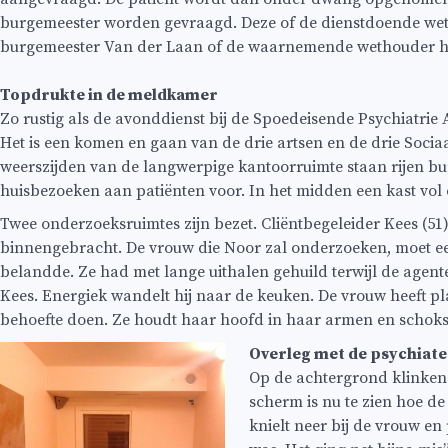
burgemeester worden gevraagd. Deze of de dienstdoende wetho
burgemeester Van der Laan of de waarnemende wethouder h
Topdrukte in de meldkamer
Zo rustig als de avonddienst bij de Spoedeisende Psychiatri
Het is een komen en gaan van de drie artsen en de drie Socia
weerszijden van de langwerpige kantoorruimte staan rijen b
huisbezoeken aan patiënten voor. In het midden een kast vol 
Twee onderzoeksruimtes zijn bezet. Cliëntbegeleider Kees (51) 
binnengebracht. De vrouw die Noor zal onderzoeken, moet ee
belandde. Ze had met lange uithalen gehuild terwijl de agent
Kees. Energiek wandelt hij naar de keuken. De vrouw heeft pl
behoefte doen. Ze houdt haar hoofd in haar armen en schok
Overleg met de psychiate
Op de achtergrond klinken
scherm is nu te zien hoe d
knielt neer bij de vrouw en