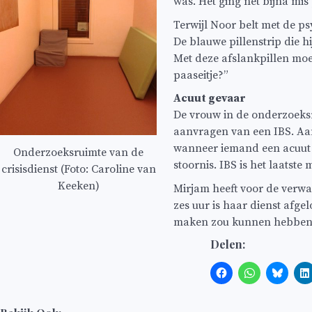
was. Het ging net bijna mi
Terwijl Noor belt met de ps
De blauwe pillenstrip die hij
Met deze afslankpillen moet
paaseitje?”
Acuut gevaar
De vrouw in de onderzoeksru
aanvragen van een IBS. Aan
wanneer iemand een acuut g
Onderzoeksruimte van de
stoornis. IBS is het laatste
crisisdienst (Foto: Caroline van
Keeken)
Mirjam heeft voor de verwar
zes uur is haar dienst afgel
maken zou kunnen hebben 
Delen: