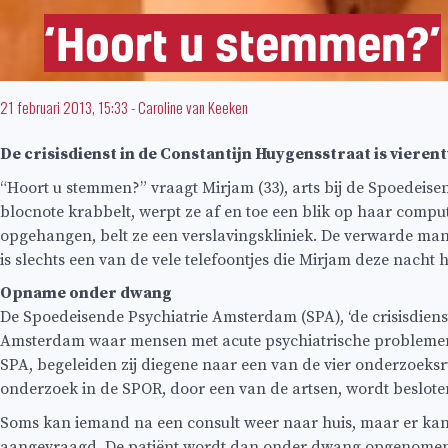
‘Hoort u stemmen?’
21 februari 2013, 15:33
-
Caroline van Keeken
De crisisdienst in de Constantijn Huygensstraat is viere
“Hoort u stemmen?” vraagt Mirjam (33), arts bij de Spoedeise
blocnote krabbelt, werpt ze af en toe een blik op haar compute
opgehangen, belt ze een verslavingskliniek. De verwarde man
is slechts een van de vele telefoontjes die Mirjam deze nacht
Opname onder dwang
De Spoedeisende Psychiatrie Amsterdam (SPA), ‘de crisisdienst’,
Amsterdam waar mensen met acute psychiatrische problemen
SPA, begeleiden zij diegene naar een van de vier onderzoeks
onderzoek in de SPOR, door een van de artsen, wordt besloten
Soms kan iemand na een consult weer naar huis, maar er kan
aangevraagd. De patiënt wordt dan onder dwang opgenomen in