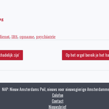
ng
dienst
,
IBS
,
opname
,
psychiatrie
hadelijk zijn'
Op het orgel bereik je het ha
NAP: Nieuw Amsterdams Peil, nieuws voor nieuwsgierige Amsterdamme
Colofon
Contact
Nieuwsbrief