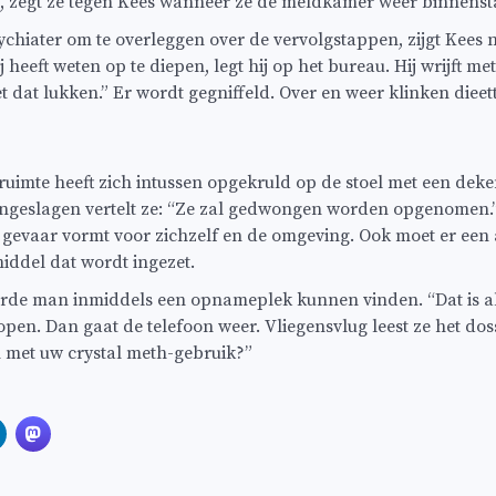
s”, zegt ze tegen Kees wanneer ze de meldkamer weer binnens
ychiater om te overleggen over de vervolgstappen, zijgt Kees ne
 heeft weten op te diepen, legt hij op het bureau. Hij wrijft met 
 dat lukken.” Er wordt gegniffeld. Over en weer klinken dieett
imte heeft zich intussen opgekruld op de stoel met een dekent
geslagen vertelt ze: “Ze zal gedwongen worden opgenomen.” 
evaar vormt voor zichzelf en de omgeving. Ook moet er een aa
 middel dat wordt ingezet.
de man inmiddels een opnameplek kunnen vinden. “Dat is altijd h
open. Dan gaat de telefoon weer. Vliegensvlug leest ze het doss
met uw crystal meth-gebruik?”