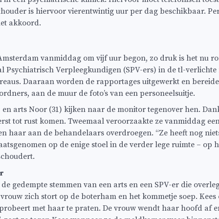
uder is hiervoor vierentwintig uur per dag beschikbaar. Per
et akkoord.
e Amsterdam vanmiddag om vijf uur begon, zo druk is het nu 
al Psychiatrisch Verpleegkundigen (SPV-ers) in de tl-verlich
ureaus. Daaraan worden de rapportages uitgewerkt en bereide
ordners, aan de muur de foto’s van een personeelsuitje.
en arts Noor (31) kijken naar de monitor tegenover hen. Dankzi
rst tot rust komen. Tweemaal veroorzaakte ze vanmiddag een
en haar aan de behandelaars overdroegen. “Ze heeft nog niets
aatsgenomen op de enige stoel in de verder lege ruimte – op h
schoudert.
r
 de gedempte stemmen van een arts en een SPV-er die overle
e vrouw zich stort op de boterham en het kommetje soep. Kee
 probeert met haar te praten. De vrouw wendt haar hoofd af en 