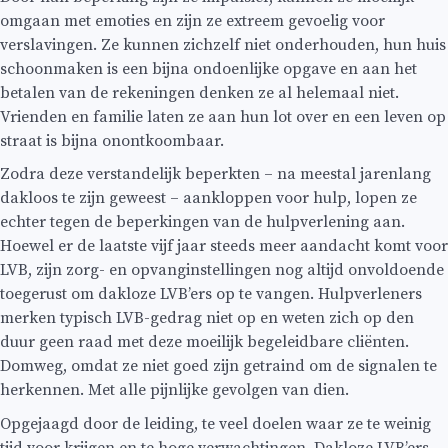
omgaan met emoties en zijn ze extreem gevoelig voor
verslavingen. Ze kunnen zichzelf niet onderhouden, hun huis
schoonmaken is een bijna ondoenlijke opgave en aan het
betalen van de rekeningen denken ze al helemaal niet.
Vrienden en familie laten ze aan hun lot over en een leven op
straat is bijna onontkoombaar.
Zodra deze verstandelijk beperkten – na meestal jarenlang
dakloos te zijn geweest – aankloppen voor hulp, lopen ze
echter tegen de beperkingen van de hulpverlening aan.
Hoewel er de laatste vijf jaar steeds meer aandacht komt voor
LVB, zijn zorg- en opvanginstellingen nog altijd onvoldoende
toegerust om dakloze LVB’ers op te vangen. Hulpverleners
merken typisch LVB-gedrag niet op en weten zich op den
duur geen raad met deze moeilijk begeleidbare cliënten.
Domweg, omdat ze niet goed zijn getraind om de signalen te
herkennen. Met alle pijnlijke gevolgen van dien.
Opgejaagd door de leiding, te veel doelen waar ze te weinig
tijd voor krijgen en te hoge verwachtingen. Dakloze LVB’ers