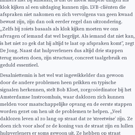
klok kijken al een uitdaging kunnen zijn. LVB-cliënten die
afspraken niet nakomen en zich vervolgens van geen kwaad
bewust zijn, zijn dan ook eerder regel dan uitzondering.
,,Zelfs bij zoiets basaals als klok kijken moeten we ons
afvragen of iemand dat wel begrijpt. Als iemand dat niet kan,
is het niet zo gek dat hij altijd te laat op afspraken komt’’, zegt
De Jong. Naast dat hulpverleners dus altijd drie stappen
terug moeten doen, zijn structuur, concreet taalgebruik en
geduld essentieel.
Desalniettemin is het wel wat ingewikkelder dan gewoon
door de andere problemen heen prikken en typische
signalen herkennen, stelt Bob Kloet, zorgcoördinator bij het
Amsterdamse Instroomhuis, waar daklozen zich kunnen
melden voor maatschappelijke opvang en de eerste stappen
worden gezet om hen uit de problemen te helpen. ,,Veel
daklozen leven al zo lang op straat dat ze ‘streetwise’ zijn. Ze
doen zich voor alsof ze de koning van de straat zijn en lullen
hulpverleners er soms gewoon uit. Ze hebben op straat