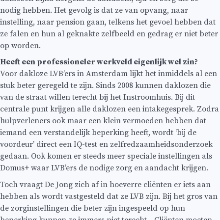
nodig hebben. Het gevolg is dat ze van opvang, naar
instelling, naar pension gaan, telkens het gevoel hebben dat
ze falen en hun al geknakte zelfbeeld en gedrag er niet beter
op worden.
Heeft een professioneler werkveld eigenlijk wel zin?
Voor dakloze LVB’ers in Amsterdam lijkt het inmiddels al een
stuk beter geregeld te zijn. Sinds 2008 kunnen daklozen die
van de straat willen terecht bij het Instroomhuis. Bij dit
centrale punt krijgen alle daklozen een intakegesprek. Zodra
hulpverleners ook maar een klein vermoeden hebben dat
iemand een verstandelijk beperking heeft, wordt ‘bij de
voordeur’ direct een IQ-test en zelfredzaamheidsonderzoek
gedaan. Ook komen er steeds meer speciale instellingen als
Domus+ waar LVB’ers de nodige zorg en aandacht krijgen.
Toch vraagt De Jong zich af in hoeverre cliënten er iets aan
hebben als wordt vastgesteld dat ze LVB zijn. Bij het gros van
de zorginstellingen die beter zijn ingespeeld op hun
beperking kunnen ze immers niet terecht. ,,Cliënten moeten