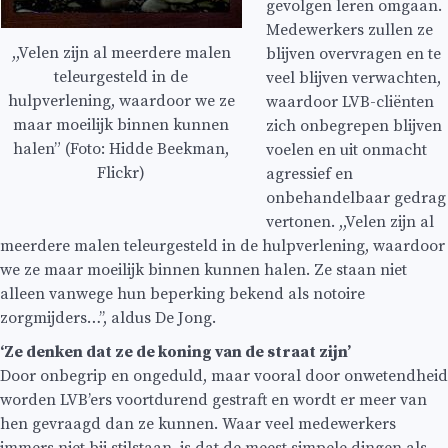
gevolgen leren omgaan.
Medewerkers zullen ze
,,Velen zijn al meerdere malen
blijven overvragen en te
teleurgesteld in de
veel blijven verwachten,
hulpverlening, waardoor we ze
waardoor LVB-cliënten
maar moeilijk binnen kunnen
zich onbegrepen blijven
halen” (Foto: Hidde Beekman,
voelen en uit onmacht
Flickr)
agressief en
onbehandelbaar gedrag
vertonen. ,,Velen zijn al
meerdere malen teleurgesteld in de hulpverlening, waardoor
we ze maar moeilijk binnen kunnen halen. Ze staan niet
alleen vanwege hun beperking bekend als notoire
zorgmijders…’’, aldus De Jong.
‘Ze denken dat ze de koning van de straat zijn’
Door onbegrip en ongeduld, maar vooral door onwetendheid
worden LVB’ers voortdurend gestraft en wordt er meer van
hen gevraagd dan ze kunnen. Waar veel medewerkers
immers niet bij stilstaan, is dat de meest simpele dingen als