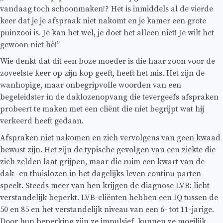
vandaag toch schoonmaken!? Het is inmiddels al de vierde
keer dat je je afspraak niet nakomt en je kamer een grote
puinzooi is. Je kan het wel, je doet het alleen niet! Je wilt het
gewoon niet hè!’’
Wie denkt dat dit een boze moeder is die haar zoon voor de
zoveelste keer op zijn kop geeft, heeft het mis. Het zijn de
wanhopige, maar onbegripvolle woorden van een
begeleidster in de daklozenopvang die tevergeefs afspraken
probeert te maken met een cliënt die niet begrijpt wat hij
verkeerd heeft gedaan.
Afspraken niet nakomen en zich vervolgens van geen kwaad
bewust zijn. Het zijn de typische gevolgen van een ziekte die
zich zelden laat grijpen, maar die ruim een kwart van de
dak- en thuislozen in het dagelijks leven continu parten
speelt. Steeds meer van hen krijgen de diagnose LVB: licht
verstandelijk beperkt. LVB-cliënten hebben een IQ tussen de
50 en 85 en het verstandelijk niveau van een 6- tot 11-jarige.
Door hun beperking zijn ze impulsief, kunnen ze moeilijk