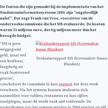
De fouten die zijn gemaakt bij de implementatie van het
Studenteninformatiesysteem (SIS) zijn “ongelooflijk
naïef”. Dat zegt Frank van Vree, voorzitter van de
onderzoekscommissie die het SIS evalueerde. De kosten
waren 35 miljoen euro, dertig miljoen meer dan het
beoogde budget.
“SIS is geen
weggegooid
geld, maar wel
Evaluatierapport SIS (Screenshot: Susan
een kostbaar,
Blanken)
langdurig en
vaak frustrerend
proces”,
concludeert de commissie in hun
rapport
dat deze week
verscheen. Via het systeem kunnen studenten zich
aanmelden voor vakken, tentamens en hun cijfers
raadplegen, maar dit werkt vaak niet voldoende. De
projectkosten van het systeem werden in 2004 geschat op vijf