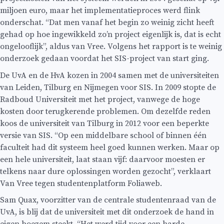
miljoen euro, maar het implementatieproces werd flink
onderschat. “Dat men vanaf het begin zo weinig zicht heeft
gehad op hoe ingewikkeld zo’n project eigenlijk is, dat is echt
ongelooflijk”, aldus van Vree. Volgens het rapport is te weinig
onderzoek gedaan voordat het SIS-project van start ging.
De UvA en de HvA kozen in 2004 samen met de universiteiten
van Leiden, Tilburg en Nijmegen voor SIS. In 2009 stopte de
Radboud Universiteit met het project, vanwege de hoge
kosten door terugkerende problemen. Om dezelfde reden
koos de universiteit van Tilburg in 2012 voor een beperkte
versie van SIS. “Op een middelbare school of binnen één
faculteit had dit systeem heel goed kunnen werken. Maar op
een hele universiteit, laat staan vijf: daarvoor moesten er
telkens naar dure oplossingen worden gezocht”, verklaart
Van Vree tegen studentenplatform Foliaweb.
Sam Quax, voorzitter van de centrale studentenraad van de
UvA, is blij dat de universiteit met dit onderzoek de hand in