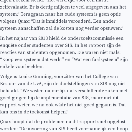
eigen boezem steekt. “Het werd tijd voor een harde
zelfevaluatie. Er is dertig miljoen te veel uitgegeven aan het
systeem.” Teruggaan naar het oude systeem is geen optie
volgens Quax: “Dat is inmiddels verouderd. Een ander
systeem aanschaffen zal de kosten nog verder opstuwen.”
In het najaar van 2013 hield de onderzoekscommissie een
enquête onder studenten over SIS. In het rapport zijn de
reacties van studenten opgenomen. Die waren niet mals:
“Koop een systeem dat werkt” en “Wat een faalsysteem” zijn
enkele voorbeelden.
Volgens Louise Gunning, voorzitter van het College van
Bestuur van de UvA, zijn de doelstellingen van SIS nog niet
behaald. “We wisten natuurlijk dat verschillende zaken niet
goed gingen bij de implementatie van SIS, maar met dit
rapport weten we nu ook wáár het niet goed gegaan is. Dat
kan ons in de toekomst helpen.”
Quax hoopt dat de problemen na dit rapport snel opgelost
worden: “De invoering van SIS heeft voornamelijk een hoop