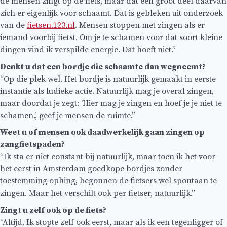
de mensen zingt op de fiets, maar dat een groot deel daarvan
zich er eigenlijk voor schaamt. Dat is gebleken uit onderzoek
van de
fietsen.123.nl
. Mensen stoppen met zingen als er
iemand voorbij fietst. Om je te schamen voor dat soort kleine
dingen vind ik verspilde energie. Dat hoeft niet.”
Denkt u dat een bordje die schaamte dan wegneemt?
“Op die plek wel. Het bordje is natuurlijk gemaakt in eerste
instantie als ludieke actie. Natuurlijk mag je overal zingen,
maar doordat je zegt: ‘Hier mag je zingen en hoef je je niet te
schamen.’, geef je mensen de ruimte.”
Weet u of mensen ook daadwerkelijk gaan zingen op
zangfietspaden?
“Ik sta er niet constant bij natuurlijk, maar toen ik het voor
het eerst in Amsterdam goedkope bordjes zonder
toestemming ophing, begonnen de fietsers wel spontaan te
zingen. Maar het verschilt ook per fietser, natuurlijk.”
Zingt u zelf ook op de fiets?
“Altijd. Ik stopte zelf ook eerst, maar als ik een tegenligger of