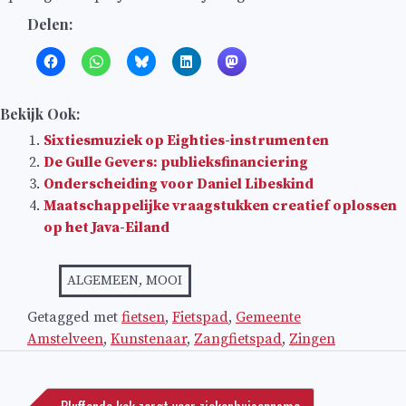
Delen:
Bekijk Ook:
Sixtiesmuziek op Eighties-instrumenten
De Gulle Gevers: publieksfinanciering
Onderscheiding voor Daniel Libeskind
Maatschappelijke vraagstukken creatief oplossen
op het Java-Eiland
ALGEMEEN
,
MOOI
Getagged met
fietsen
,
Fietspad
,
Gemeente
Amstelveen
,
Kunstenaar
,
Zangfietspad
,
Zingen
Bericht
navigatie