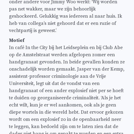
onder andere voor Jimmy Woo werkt: ‘Wij worden
pas net wakker, maar we zijn behoorlijk
geshockeerd. Gelukkig was iedereen al naar huis. Ik
heb van collega’s niet gehoord dat er een ruzie of
vechtpartij is geweest.’
Motief
In café In the City bij het Leidseplein en bij Club Abe
op de Amstelstraat werden afgelopen zomer een
handgranaat gevonden. In beide gevallen konden ze
onschadelijk worden gemaakt. Jasper van der Kemp,
assistent-professor criminologie aan de Vrije
Universiteit, legt uit dat de vondst van een
handgranaat of een ander explosief niet per se hoeft
te duiden op georganiseerde criminaliteit. ‘Als je het
echt wilt, kun je er wel aankomen, ook als je geen
diepe wortels in die wereld hebt.
Dat ervoor gekozen
wordt om een explosief zo in de openbaarheid neer
te leggen, kan bedoeld zijn om te laten zien dat de
dader niet bang is om gepakt te worden en een extra