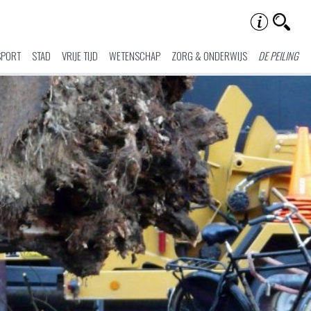
SPORT
STAD
VRIJE TIJD
WETENSCHAP
ZORG & ONDERWIJS
DE PEILING