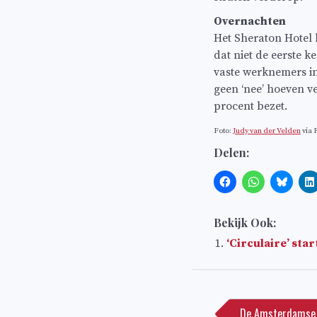
Overnachten
Het Sheraton Hotel 
dat niet de eerste 
vaste werknemers in
geen ‘nee’ hoeven v
procent bezet.
Foto:
Judy van der Velden
via F
Delen:
Bekijk Ook:
‘Circulaire’ star
Bericht
navigatie
De Amsterdamse v