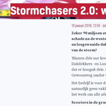
Stormchasers 2.0: w
19 januari 2018, 12:55
-
Je
Zeker 90 miljoen e
schade na de west
en losgewaaide dak
van de storm?
‘Binnen drie uur k
Dakdekkers- en Loo
dat er hooguit dri
Gewoonweg omdat we
Het bedrijf is voor
natuurlijk geen vak
het werk om alle af
Scooters in de gra