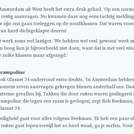
Amsterdam uit West heeft het extra druk gehad. ‘Op een nor
ot zestig aanvragen. Nu kwamen daar nog eens tachtig melding
 zijn ons gaan toeleggen op de noodklussen. Dat waren voora
van hard dichtgeklapte deuren’
 werk soms wel lastiger. ‘We hebben wel veel ‘gewoon’ werk 
 hoog kun je bijvoorbeeld niet doen, want dat is met veel wind
 zulke klussen maar afgezegd.’
rampoline
ok Glasnet 24 ondervond extra drukte. ‘In Amsterdam hebbe
oment zeven aanvragen gekregen binnen anderhalf uur. Daar
xtreme gevallen bij. Takken die door ruiten waren geslingerd 
rampoline die tegen een raam is gevlogen’, zegt Rob Beekman, 
lasnet 24.
eiligheid gaat voor alles volgens Beekman. ‘Ik heb een paar 
ruiten gaat lopen terwijl het zo hard waait, ga je surfen. Voor je