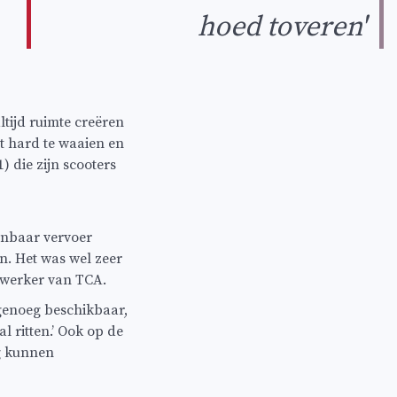
hoed toveren'
ltijd ruimte creëren
t hard te waaien en
 die zijn scooters
enbaar vervoer
en. Het was wel zeer
ewerker van TCA.
 genoeg beschikbaar,
 ritten.’ Ook op de
g kunnen