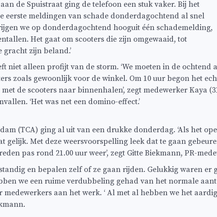
aan de Spuistraat ging de telefoon een stuk vaker. Bij het
de eerste meldingen van schade donderdagochtend al snel
rijgen we op donderdagochtend hooguit één schademelding,
ientallen. Het gaat om scooters die zijn omgewaaid, tot
e gracht zijn beland.’
ft niet alleen profijt van de storm. ‘We moeten in de ochtend a
ters zoals gewoonlijk voor de winkel. Om 10 uur begon het ech
t met de scooters naar binnenhalen’, zegt medewerker Kaya (31)
vallen. ‘Het was net een domino-effect.’
dam (TCA) ging al uit van een drukke donderdag. ‘Als het op
at gelijk. Met deze weersvoorspelling leek dat te gaan gebeur
 reden pas rond 21.00 uur weer’, zegt Gitte Biekmann, PR-med
lfstandig en bepalen zelf of ze gaan rijden. Gelukkig waren er
ebben we een ruime verdubbeling gehad van het normale aantal
r medewerkers aan het werk. ‘ Al met al hebben we het aardi
ekmann.