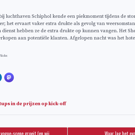
bij luchthaven Schiphol kende een piekmoment tijdens de stor
keer; het ervaart vaker extra drukte als gevolg van weersomsta
 dienst hebben ze de extra drukte op kunnen vangen. Het She
erkopen aan potentiële klanten. Afgelopen nacht was het hotel
lickr.
tups in de prijzen op kick-off
ogue-scene groeit (en wij
Waar lag het exp