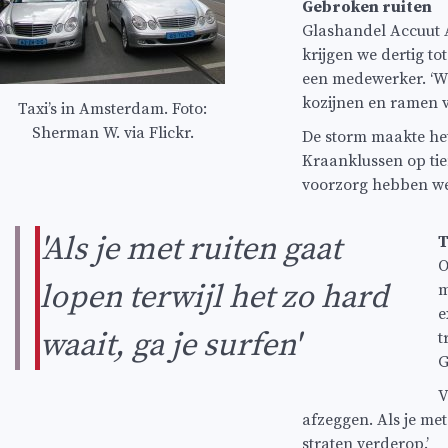
Gebroken ruiten
Glashandel Accuut 
krijgen we dertig t
een medewerker. ‘We
kozijnen en ramen 
Taxi’s in Amsterdam. Foto:
Sherman W. via Flickr.
De storm maakte het
Kraanklussen op tien
voorzorg hebben we
'Als je met ruiten gaat
T
O
lopen terwijl het zo hard
m
e
waait, ga je surfen'
t
G
V
afzeggen. Als je met 
straten verderop.’