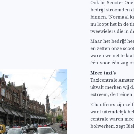
Ook bij Scooter One 
bedrijf stroomden 
binnen. ‘Normaal k
nu loopt het in de t
tweewielers die in d
Maar het bedrijf hee
en zetten onze scoo
waren we net te laa
één-voor-één zag om
Meer taxi’s
Taxicentrale Amster
uitvalt merken wij d
extreem, de treinen
‘Chauffeurs zijn ze
want uiteindelijk h
centrale waren mee
bolwerken’, zegt Bi