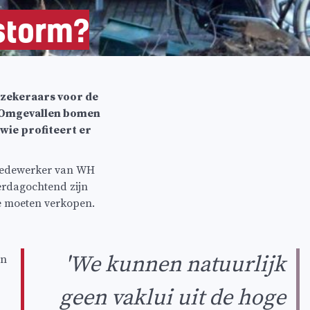
 storm?
rzekeraars voor de
. Omgevallen bomen
wie profiteert er
 medewerker van WH
erdagochtend zijn
e moeten verkopen.
'We kunnen natuurlijk
an
geen vaklui uit de hoge