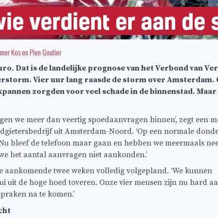
ie verdient er aan de
lmer Kos
en
Pien Goutier
uro. Dat is de landelijke prognose van het Verbond van Ve
erstorm. Vier uur lang raasde de storm over Amsterdam
pannen zorgden voor veel schade in de binnenstad. Maar 
regen we meer dan veertig spoedaanvragen binnen’, zegt een
dgietersbedrijf uit Amsterdam-Noord. ‘Op een normale dond
e. Nu bleef de telefoon maar gaan en hebben we meermaals ne
 het aantal aanvragen niet aankonden.’
 de aankomende twee weken volledig volgepland. ‘We kunnen
lui uit de hoge hoed toveren. Onze vier mensen zijn nu hard a
spraken na te komen.’
cht