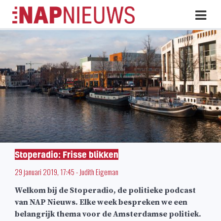
Skip
Hoo
naar
inhoud
Stoperadio: Frisse blikken
29 januari 2019, 17:45
-
Judith Eigeman
Welkom bij de Stoperadio, de politieke podcast
van NAP Nieuws. Elke week bespreken we een
belangrijk thema voor de Amsterdamse politiek.