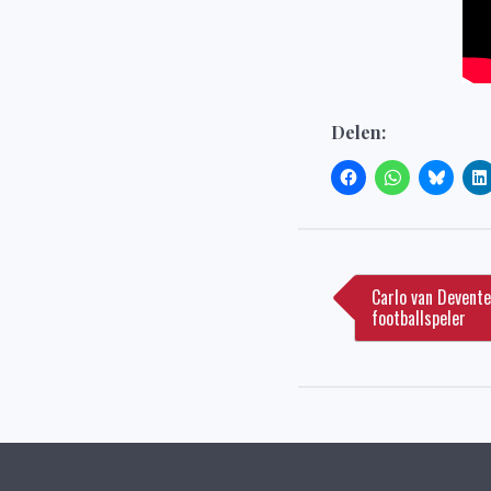
Delen:
Bericht
navigatie
Carlo van Devent
footballspeler