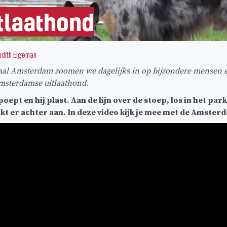
tlaathond
udith Eigeman
aal Amsterdam zoomen we dagelijks in op bijzondere mensen e
Amsterdamse uitlaathond.
pt en hij plast. Aan de lijn over de stoep, los in het park
jokt er achter aan. In deze video kijk je mee met de Amste