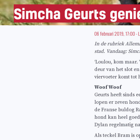
Simcha Geurts geni
06 februari 2019, 17:00
-
L
In de rubriek Allem
stad. Vandaag: Simc
‘Loulou, kom maar. W
deur van het slot en
viervoeter komt tot 
Woof Woof
Geurts heeft sinds 
lopen er zeven honde
de Franse buldog Ra
hond kan heel goed
Dylan regelmatig na
Als teckel Bram is 