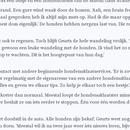
 was een busje en een hondencursus van de Martin Gaus Acade
trand. Een gure wind waait door de bomen. ‘Aah, een brain fre
al gesproken heb ik altijd mijn muts op. Had ik die maar op
best dom eigenlijk.’ De honden hebben nergens last van. Die r
 ook te regenen. Toch blijft Geurts de hele wandeling vrolijk. ‘
 gewoon een leuke wandeling met de honden. Ik vind het zo m
 op te wachten. Dit is het hoogtepunt van hun dag.’
ontact met andere beginnende hondenuitlaatservices. ‘Er is zo
t regelmatig met de eigenaresse van een andere hondenuitlaa
es en geven we elkaar tips. Zo help je elkaar toch een beetje.’
s korter dan normaal. Meestal loopt de hondenuitlaatster mins
er besluit ze om iets eerder te stoppen. Één voor één worden 
t doodstil in de auto. Alle honden zijn bekaf. Geurts weet nog 
en doen. ‘Meestal wil ik na twee jaar weer iets nieuws leren, bi