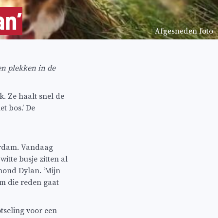
an’
Afgesneden foto
n plekken in de
k. Ze haalt snel de
t bos.’ De
terdam. Vandaag
itte busje zitten al
hond Dylan. ‘Mijn
m die reden gaat
tseling voor een