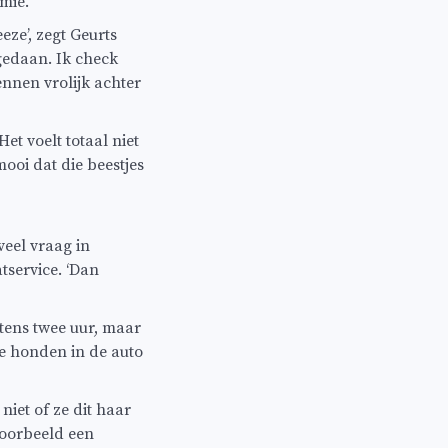
mie.
eze’, zegt Geurts
gedaan. Ik check
ennen vrolijk achter
Het voelt totaal niet
ooi dat die beestjes
veel vraag in
tservice. ‘Dan
tens twee uur, maar
de honden in de auto
niet of ze dit haar
jvoorbeeld een