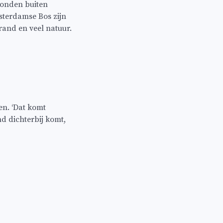
 honden buiten
msterdamse Bos zijn
rand en veel natuur.
en. ‘Dat komt
nd dichterbij komt,