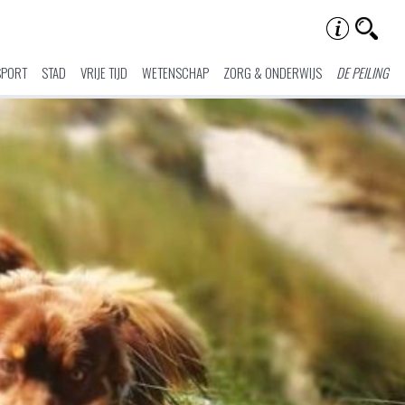
SPORT
STAD
VRIJE TIJD
WETENSCHAP
ZORG & ONDERWIJS
DE PEILING