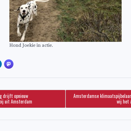
Hond Joekie in actie.
g drijft opnieuw
Amsterdamse klimaatspijbelaar
pij uit Amsterdam
wij het 