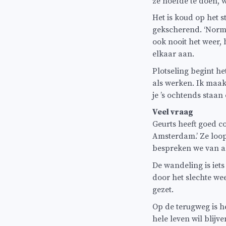
ze hoefde te doen,
Het is koud op het s
gekscherend. ‘Norma
ook nooit het weer, 
elkaar aan.
Plotseling begint het
als werken. Ik maak
je ’s ochtends staan
Veel vraag
Geurts heeft goed c
Amsterdam.’ Ze loop
bespreken we van all
De wandeling is iet
door het slechte we
gezet.
Op de terugweg is he
hele leven wil blijv