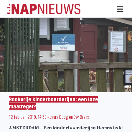
Skip
Hoo
naar
inhoud
Rookvrije kinderboerderijen: een loze
maatregel?
12 februari 2019, 14:53
-
Laura Boog
en
Evy Brans
AMSTERDAM – Een kinderboerderij in Heemstede