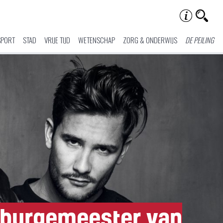
SPORT
STAD
VRIJE TIJD
WETENSCHAP
ZORG & ONDERWIJS
DE PEILING
tburgemeester van