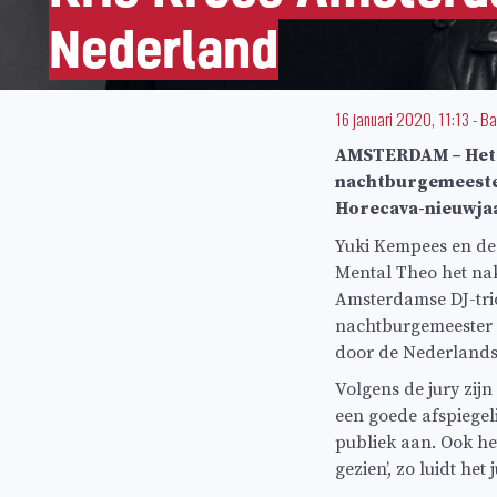
Nederland
16 januari 2020, 11:13
-
Ba
AMSTERDAM – Het D
nachtburgemeester
Horecava-nieuwjaa
Yuki Kempees en de
Mental Theo het nak
Amsterdamse DJ-tri
nachtburgemeester i
door de Nederlands
Volgens de jury zi
een goede afspiegeli
publiek aan. Ook he
gezien’, zo luidt het