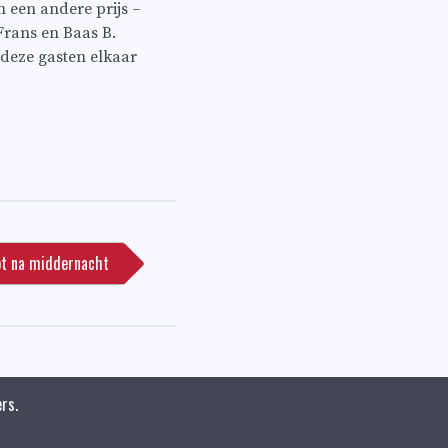
n een andere prijs –
Frans en Baas B.
 deze gasten elkaar
tot na middernacht
rs.