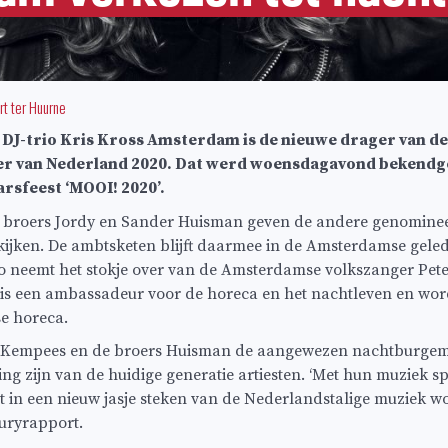
rt ter Huurne
J-trio Kris Kross Amsterdam is de nieuwe drager van de 
 van Nederland 2020. Dat werd woensdagavond bekendge
rsfeest ‘MOOI! 2020’.
 broers Jordy en Sander Huisman geven de andere genomine
ijken. De ambtsketen blijft daarmee in de Amsterdamse geled
o neemt het stokje over van de Amsterdamse volkszanger Pete
s een ambassadeur voor de horeca en het nachtleven en word
e horeca.
jn Kempees en de broers Huisman de aangewezen nachtburgem
ng zijn van de huidige generatie artiesten. ‘Met hun muziek s
t in een nieuw jasje steken van de Nederlandstalige muziek wo
 juryrapport.