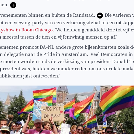
men.
evenementen binnen en buiten de Randstad.
Die variëren 
ot een viewing-party van een verkiezingsdebat of een uitstapj
yshow in Boom Chicago
. ‘We hebben gemiddeld drie tot vijf
eestal tussen de tien en vijfentwintig mensen op af.’
nementen promoot DA-NL andere grote bijeenkomsten zoals 
 een delegatie naar de Pride in Amsterdam. Veel Democraten 
 te moeten worden sinds de verkiezing van president Donald T
resident was, hadden we minder reden om ons druk te maken
blikeinen juist ontevreden.’