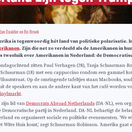
Jan Daalder
en
Bo Broek
ka is tegenwoordig hét land van politieke polarisatie. 
erikanen
. Zijn die net zo verdeeld als de Amerikanen in hun
ns tweeluik over Amerikanen in Nederland: de Democrati
ondagochtend zitten Paul Verhagen (28), Tanja Schuurman-Ro
 Schuurman (18) met een cappuccino rondom een gammel koffie
ibautstraat. Op de omringende tafeltjes staan Macbooks, soulh
uit de speakers en aan de andere kant van het café worden v
inylmarkt
.
zijn lid van
Democrats Abroad Netherlands
(DA-NL), een org
 Democratische partij in Nederland. DA-NL behartigt de bel
land en organiseert sociale en politieke evenementen. ‘We wi
t Witte Huis komt,’ zegt Schuurman-Robinson. ‘Amerika gaat 