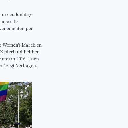
van een luchtige
e naar de
 evenementen per
de Women’s March en
in Nederland hebben
rump in 2016. ‘Toen
,’ zegt Verhagen.