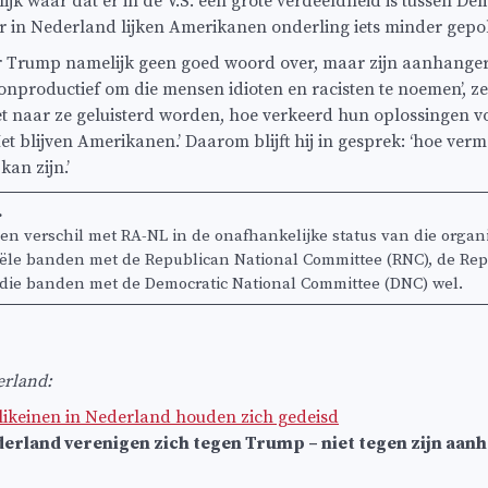
ijk waar dat er in de V.S. een grote verdeeldheid is tussen D
 in Nederland lijken Amerikanen onderling iets minder gepo
 Trump namelijk geen goed woord over, maar zijn aanhangers 
g onproductief om die mensen idioten en racisten te noemen’, ze
moet naar ze geluisterd worden, hoe verkeerd hun oplossingen
 ‘Het blijven Amerikanen.’ Daarom blijft hij in gesprek: ‘hoe ve
kan zijn.’
.
en verschil met RA-NL in de onafhankelijke status van die organis
iële banden met de Republican National Committee (RNC), de Repu
t die banden met de Democratic National Committee (DNC) wel.
rland:
ikeinen in Nederland houden zich gedeisd
erland verenigen zich tegen Trump – niet tegen zijn aan