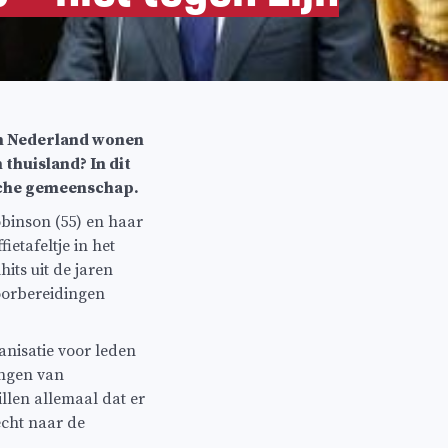
In Nederland wonen
 thuisland? In dit
sche gemeenschap.
binson (55) en haar
tafeltje in het
its uit de jaren
oorbereidingen
anisatie voor leden
angen van
llen allemaal dat er
echt naar de