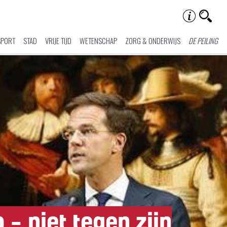
SPORT
STAD
VRIJE TIJD
WETENSCHAP
ZORG & ONDERWIJS
DE PEILING
– niet tegen zijn