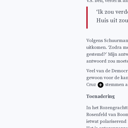
V.S. ben, vertel ik a
‘Ik zou ver
Huis uit zou
Volgens Schuurman-
uitkomen. ‘Zodra me
gestemd?’ Mijn antwo
antwoord zou moeten
Veel van de Democra
gewoon voor de kand
Cruz
stemmen als
Toenadering
In het Rozengrachtt
Rosenfeld van Boom
ietwat polariserend