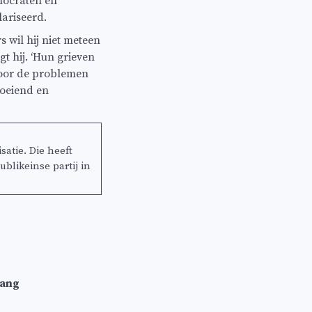
emocraten en
lariseerd.
wil hij niet meteen
gt hij. ‘Hun grieven
 voor de problemen
rmoeiend en
atie. Die heeft
blikeinse partij in
hang