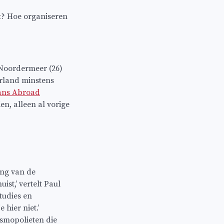
t? Hoe organiseren
-Noordermeer (26)
rland minstens
ans Abroad
en, alleen al vorige
ing van de
ist,’ vertelt Paul
tudies en
hier niet.’
smopolieten die