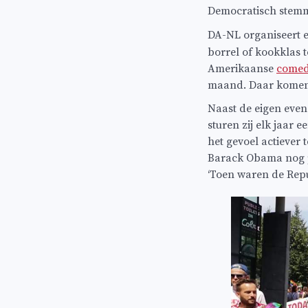
Democratisch stem
DA-NL organiseert 
borrel of kookklas t
Amerikaanse
comed
maand. Daar komen m
Naast de eigen eve
sturen zij elk jaar
het gevoel actiever
Barack Obama nog p
‘Toen waren de Repu