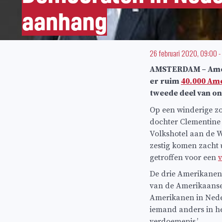
aanhang
26 februari 2020, 09:00
-
AMSTERDAM – Ameri
er ruim
40.000 Am
tweede deel van o
Op een winderige z
dochter Clementine
Volkshotel aan de W
zestig komen zacht 
getroffen voor een
v
De drie Amerikanen 
van de Amerikaanse
Amerikanen in Neder
iemand anders in he
verdoemenis.’