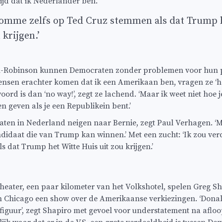
ltijd dat ik Nederlander ben.’
domme zelfs op Ted Cruz stemmen als dat Trump 
 krijgen.’
Robinson kunnen Democraten zonder problemen voor hun po
nsen erachter komen dat ik een Amerikaan ben, vragen ze ‘heb
ord is dan ‘no way!’, zegt ze lachend. ‘Maar ik weet niet hoe j
 geven als je een Republikein bent.’
ten in Nederland neigen naar Bernie, zegt Paul Verhagen. ‘M
idaat die van Trump kan winnen.’ Met een zucht: ‘Ik zou ve
 dat Trump het Witte Huis uit zou krijgen.’
heater, een paar kilometer van het Volkshotel, spelen Greg S
 Chicago een show over de Amerikaanse verkiezingen. ‘Dona
 figuur’, zegt Shapiro met gevoel voor understatement na aflo