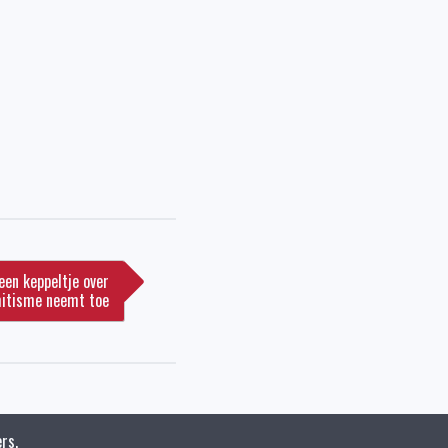
een keppeltje over
mitisme neemt toe
rs.