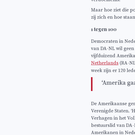
Maar hoe ziet die p
zij zich en hoe staa
1 tegen 100
Democraten in Neder
van DA-NL wil geen
vijfduizend Amerika
Netherlands
(RA-NL
week zijn er 120 le
‘Amerika ga
De Amerikaanse geme
Verenigde Staten. ‘He
Verhagen in het Volk
bestuurslid van DA-
Amerikanen in Nede