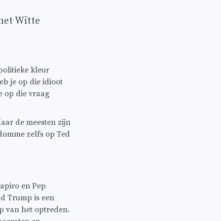
het Witte
litieke kleur
 je op die idioot
e op die vraag
aar de meesten zijn
rdomme zelfs op Ted
hapiro en Pep
ld Trump is een
op van het optreden.