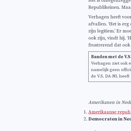
Het is ontegenzeggel
Republikeinen. Maar
Verhagen heeft voor
afvallen. ‘Het is er
zijn legitiem.’ Er 
ook zijn, vindt hij.
frustrerend dat ook 
Banden met de V.S
Verhagen ziet ook e
namelijk geen offic
de V.S. DA-NL heef
Amerikanen in Nede
Amerikaanse republ
Democraten in Ned