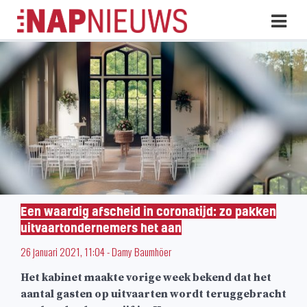
Skip
Hoo
naar
inhoud
Een waardig afscheid in coronatijd: zo pakken
uitvaartondernemers het aan
26 januari 2021, 11:04
-
Damy Baumhöer
Het kabinet maakte vorige week bekend dat het
aantal gasten op uitvaarten wordt teruggebracht