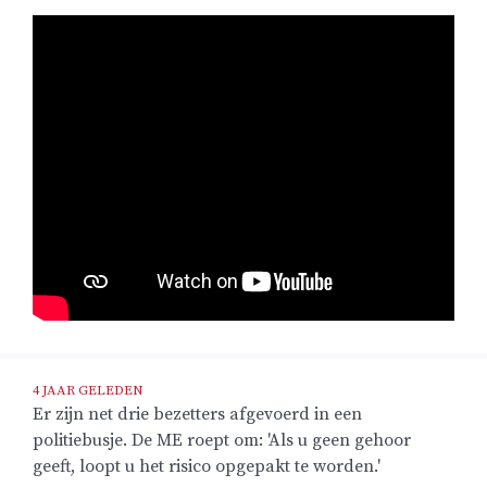
4 JAAR GELEDEN
Er zijn net drie bezetters afgevoerd in een
politiebusje. De ME roept om: 'Als u geen gehoor
geeft, loopt u het risico opgepakt te worden.'