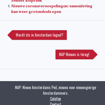
zonder afspraak
Nieuwe coronaversoepelingen: samenleving
kan weer grotendeels open
Bericht
navigatie
Wordt xtc in Amsterdam legaal?
NAP Nieuws is terug!
NAP: Nieuw Amsterdams Peil, nieuws voor nieuwsgierige
Amsterdammers.
Colofon
Contact