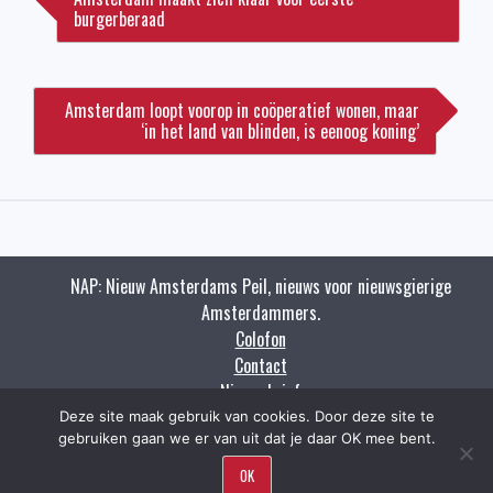
burgerberaad
Amsterdam loopt voorop in coöperatief wonen, maar
‘in het land van blinden, is eenoog koning’
NAP: Nieuw Amsterdams Peil, nieuws voor nieuwsgierige
Amsterdammers.
Colofon
Contact
Nieuwsbrief
Zoeken
Deze site maak gebruik van cookies. Door deze site te
gebruiken gaan we er van uit dat je daar OK mee bent.
Copyright napnieuws.nl 2009 - 2021.
OK