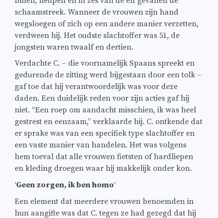
billen, heupen en in zes van de elf gevallen de
schaamstreek. Wanneer de vrouwen zijn hand
wegsloegen of zich op een andere manier verzetten,
verdween hij. Het oudste slachtoffer was 51, de
jongsten waren twaalf en dertien.
Verdachte C. – die voornamelijk Spaans spreekt en
gedurende de zitting werd bijgestaan door een tolk –
gaf toe dat hij verantwoordelijk was voor deze
daden. Een duidelijk reden voor zijn acties gaf hij
niet. “Een roep om aandacht misschien, ik was heel
gestrest en eenzaam,” verklaarde hij. C. ontkende dat
er sprake was van een specifiek type slachtoffer en
een vaste manier van handelen. Het was volgens
hem toeval dat alle vrouwen fietsten of hardliepen
en kleding droegen waar hij makkelijk onder kon.
‘
Geen zorgen, ik ben homo
‘
Een element dat meerdere vrouwen benoemden in
hun aangifte was dat C. tegen ze had gezegd dat hij