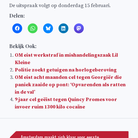
De uitspraak volgt op donderdag 15 februari.
Delen:
Bekijk Ook:
OM eist werkstraf in mishandelingszaak Lil
Kleine
Politie zoekt getuigen na horlogeberoving
OM eist acht maanden cel tegen Georgiër die
paniek zaaide op pont: ‘Opvarenden als ratten
in de val’
9 jaar cel geëist tegen Quincy Promes voor
invoer ruim 1300 kilo cocaïne
Bericht
navigatie
Amsterdam maakt zich klaar voor eerste