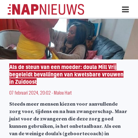
Skip
Hoo
naar
inhoud
Als de steun van een moeder: doula Mill Vrij
begeleidt bevallingen van kwetsbare vrouwen
in Zuidoost
07 februari 2024, 20:02
-
Malou Hart
Steeds meer mensen kiezen voor aanvullende
zorg voor, tijdens en na hun zwangerschap. Maar
juist voor de zwangeren die deze zorg goed
kunnen gebruiken, is het onbetaalbaar. Als een
van de weinige doula’s (geboortecoach) in