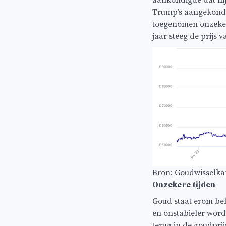
aankondigde dat hij
Trump’s aangekondig
toegenomen onzekerh
jaar steeg de prijs 
Bron: Goudwisselka
Onzekere tijden
Goud staat erom bek
en onstabieler word
terug in de goudprijs