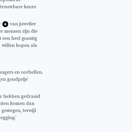
etrouwbare keuze
r
van juwelier
ker mensen zijn die
t een heel gunstig
 willen kopen als
angers en oorbellen.
gen goudprijs’
aar hebben gedraaid
lanten komen dan
gestegen, terwijl
egging.’