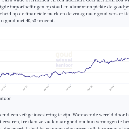
 Gaza wilde overnemen en een nucleaire deal met Iran zou wil
de importheffingen op staal en aluminium piekte de goudpri
eid op de financiële markten de vraag naar goud versterkte
van goud met 40,53 procent.
ntoor
end een veilige investering te zijn. Wanneer de wereld door be
t ervaren, trekken ze vaak naar goud om hun vermogen te bes
, die meestal stijgt bij economische crises, inflatiezorgen of g