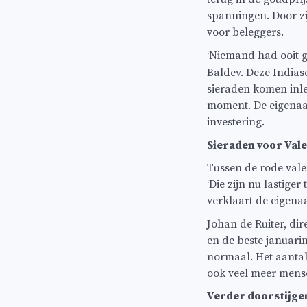
spanningen. Door z
voor beleggers.
‘Niemand had ooit 
Baldev. Deze Indiase
sieraden komen inlev
moment. De eigenaar
investering.
Sieraden voor Val
Tussen de rode vale
‘Die zijn nu lastige
verklaart de eigenaa
Johan de Ruiter, di
en de beste januar
normaal. Het aantal 
ook veel meer mens
Verder doorstijge