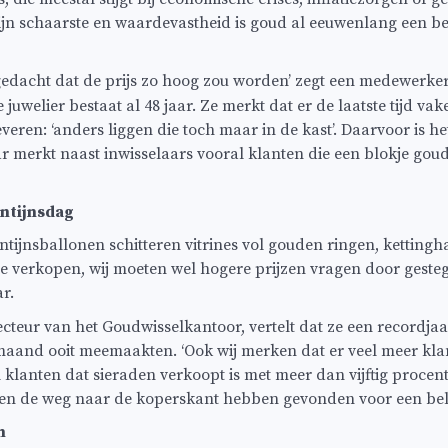
ijn schaarste en waardevastheid is goud al eeuwenlang een b
gedacht dat de prijs zo hoog zou worden’ zegt een medewerke
 juwelier bestaat al 48 jaar. Ze merkt dat er de laatste tijd va
eren: ‘anders liggen die toch maar in de kast’. Daarvoor is he
 merkt naast inwisselaars vooral klanten die een blokje goud
entijnsdag
ntijnsballonen schitteren vitrines vol gouden ringen, kettingh
r te verkopen, wij moeten wel hogere prijzen vragen door geste
r.
recteur van het Goudwisselkantoor, vertelt dat ze een recordj
imaand ooit meemaakten. ‘Ook wij merken dat er veel meer k
klanten dat sieraden verkoopt is met meer dan vijftig procent 
en de weg naar de koperskant hebben gevonden voor een bel
n