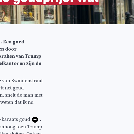
t. Een goed
ren door
spraken van Trump
lkantoren zijn de
te van Swindenstraat
ft net goud
en, snelt de man met
 weten dat ik nu
24-karaats goud
.
k omhoog toen Trump