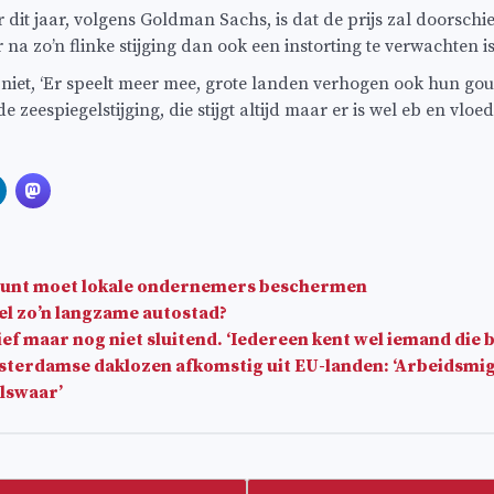
dit jaar, volgens Goldman Sachs, is dat de prijs zal doorschie
r na zo’n flinke stijging dan ook een instorting te verwachten i
 niet, ‘Er speelt meer mee, grote landen verhogen ook hun go
e zeespiegelstijging, die stijgt altijd maar er is wel eb en vloed.
nt moet lokale ondernemers beschermen
l zo’n langzame autostad?
ief maar nog niet sluitend. ‘Iedereen kent wel iemand die b
terdamse daklozen afkomstig uit EU-landen: ‘Arbeidsm
elswaar’