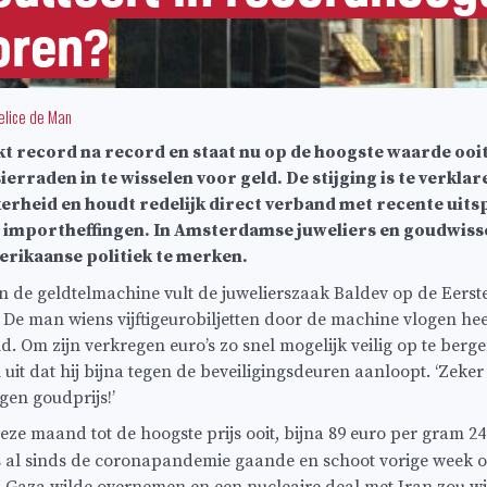
oren?
elice de Man
t record na record en staat nu op de hoogste waarde ooi
rraden in te wisselen voor geld. De stijging is te verkla
erheid en houdt redelijk direct verband met recente uit
 importheffingen. In Amsterdamse juweliers en goudwisse
erikaanse politiek te merken.
n de geldtelmachine vult de juwelierszaak Baldev op de Eers
De man wiens vijftigeurobiljetten door de machine vlogen hee
d. Om zijn verkregen euro’s zo snel mogelijk veilig op te berg
 uit dat hij bijna tegen de beveiligingsdeuren aanloopt. ‘Zeker
gen goudprijs!’
deze maand tot de hoogste prijs ooit, bijna 89 euro per gram 
 is al sinds de coronapandemie gaande en schoot vorige wee