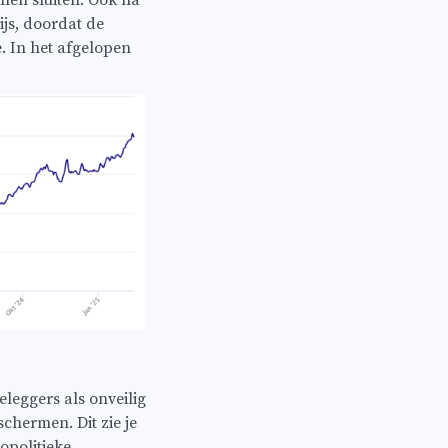
len sluiten. Ook na
js, doordat de
. In het afgelopen
leggers als onveilig
chermen. Dit zie je
eopolitieke