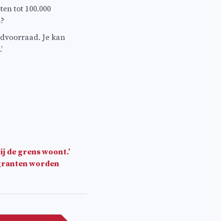
ten tot 100.000
s?
udvoorraad. Je kan
’
ij de grens woont.’
igranten worden