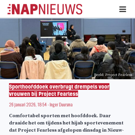
Skip
Hoo
naar
inhoud
Beeld: Project Fearless
Sporthoofddoek overbrugt drempels voor
vrouwen bij Project Fearless
26 januari 2026, 18:54
-
Inger Duursma
Comfortabel sporten met hoofddoek. Daar
draaide het om tijdens het hijab sportevenement
dat Project Fearless afgelopen dinsdag in Nieuw-